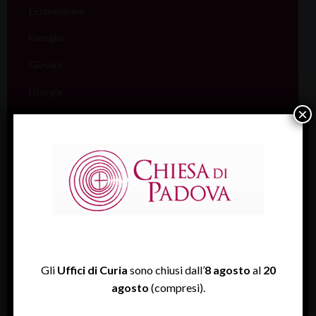
Ecumenismo
Famiglia
Giovani
Liturgia
×
Migranti
Missione
Pellegrinaggi
Salute
Scuola
Sociale e Lavoro
Gli
Uffici di Curia
sono chiusi dall’
8 agosto
al
20
FISP
agosto
(compresi).
Sport (Csi Padova)