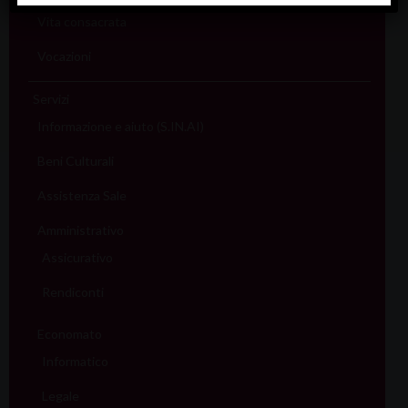
Vita consacrata
Vocazioni
Servizi
Informazione e aiuto (S.IN.AI)
Beni Culturali
Assistenza Sale
Amministrativo
Assicurativo
Rendiconti
Economato
Informatico
Legale