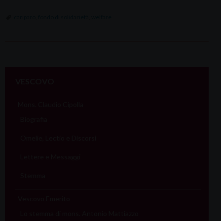
cariparo
,
fondo di solidarietà
,
welfare
P
o
VESCOVO
s
t
Mons. Claudio Cipolla
N
Biografia
a
Omelie, Lectio e Discorsi
v
i
Lettere e Messaggi
g
Stemma
a
t
Vescovo Emerito
i
Lo stemma di mons. Antonio Mattiazzo