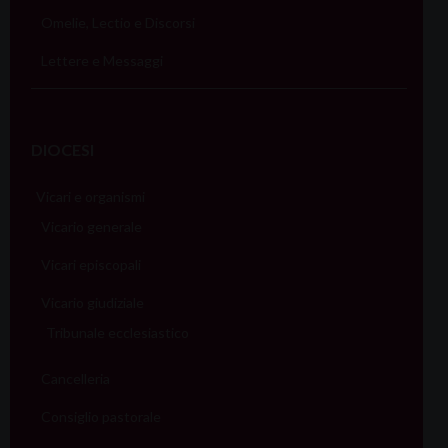
o
Omelie, Lectio e Discorsi
n
Lettere e Messaggi
DIOCESI
Vicari e organismi
Vicario generale
Vicari episcopali
Vicario giudiziale
Tribunale ecclesiastico
Cancelleria
Consiglio pastorale