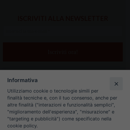
ISCRIVITI ALLA NEWSLETTER
Inserisci
la
tua
e-
mail
*
Informativa
Utilizziamo cookie o tecnologie simili per
finalità tecniche e, con il tuo consenso, anche per
altre finalità ("interazioni e funzionalità semplici",
"miglioramento dell'esperienza", "misurazione" e
"targeting e pubblicità") come specificato nella
HOME
CONTATTI
cookie policy.