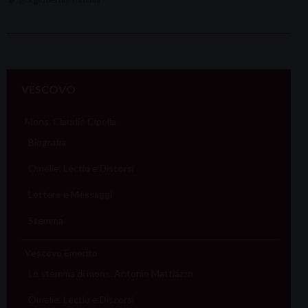
P
o
VESCOVO
s
t
Mons. Claudio Cipolla
N
Biografia
a
Omelie, Lectio e Discorsi
v
i
Lettere e Messaggi
g
Stemma
a
t
Vescovo Emerito
i
Lo stemma di mons. Antonio Mattiazzo
o
Omelie, Lectio e Discorsi
n