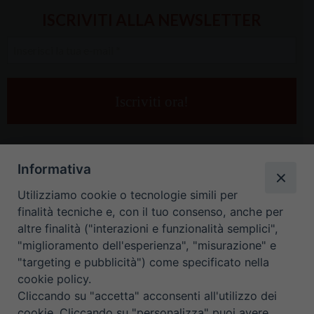
ISCRIVITI ALLA NEWSLETTER
Inserisci
la
tua
e-
mail
*
Informativa
Utilizziamo cookie o tecnologie simili per
finalità tecniche e, con il tuo consenso, anche per
altre finalità ("interazioni e funzionalità semplici",
"miglioramento dell'esperienza", "misurazione" e
"targeting e pubblicità") come specificato nella
HOME
CONTATTI
cookie policy.
Cliccando su "accetta" acconsenti all'utilizzo dei
ORARIO UFFICI DI CURIA: DAL LUNEDÌ AL VENERDÌ DALLE 9
cookie. Cliccando su "personalizza" puoi avere