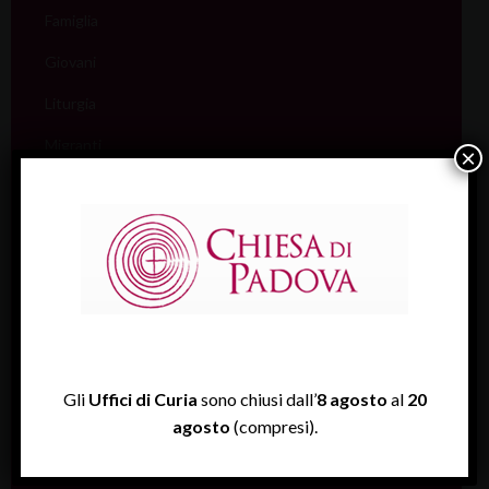
Famiglia
Giovani
Liturgia
Migranti
×
Missione
Pellegrinaggi
Salute
Scuola
Sociale e Lavoro
FISP
Gli
Uffici di Curia
sono chiusi dall’
8 agosto
al
20
agosto
(compresi).
Sport (Csi Padova)
Vita consacrata