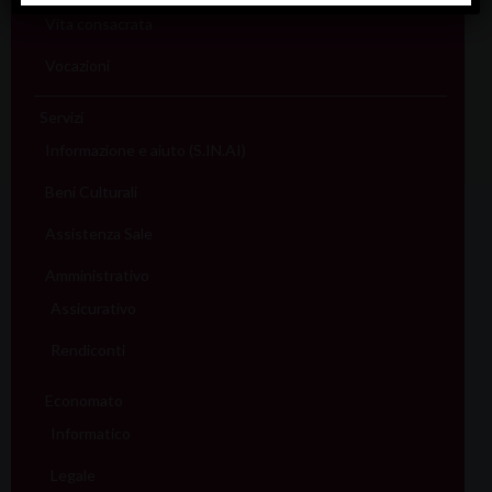
Vita consacrata
Vocazioni
Servizi
Informazione e aiuto (S.IN.AI)
Beni Culturali
Assistenza Sale
Amministrativo
Assicurativo
Rendiconti
Economato
Informatico
Legale