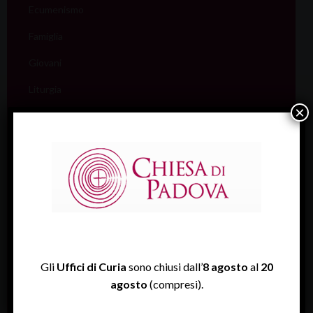
Ecumenismo
Famiglia
Giovani
Liturgia
×
Migranti
Missione
Pellegrinaggi
Salute
Scuola
Sociale e Lavoro
Gli
Uffici di Curia
sono chiusi dall’
8 agosto
al
20
FISP
agosto
(compresi).
Sport (Csi Padova)