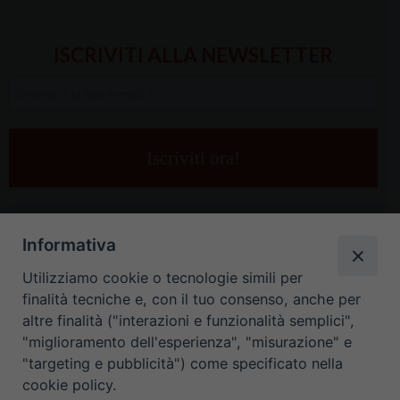
ISCRIVITI ALLA NEWSLETTER
Inserisci
la
tua
e-
mail
*
Informativa
Utilizziamo cookie o tecnologie simili per
finalità tecniche e, con il tuo consenso, anche per
altre finalità ("interazioni e funzionalità semplici",
"miglioramento dell'esperienza", "misurazione" e
"targeting e pubblicità") come specificato nella
HOME
CONTATTI
cookie policy.