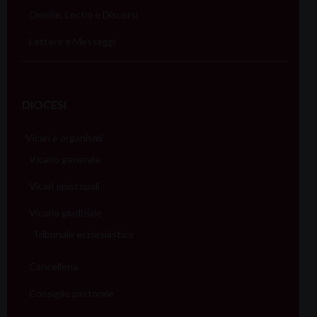
o
Omelie, Lectio e Discorsi
n
Lettere e Messaggi
DIOCESI
Vicari e organismi
Vicario generale
Vicari episcopali
Vicario giudiziale
Tribunale ecclesiastico
Cancelleria
Consiglio pastorale