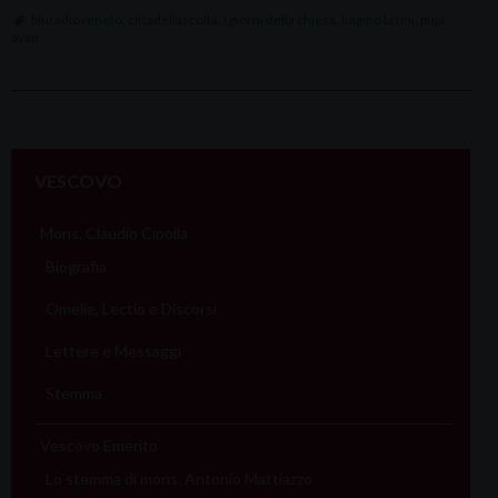
bluradioveneto
,
cittadellascolta
,
i giorni della chiesa
,
luigino bruni
,
pupi
avati
P
o
VESCOVO
s
t
Mons. Claudio Cipolla
N
Biografia
a
Omelie, Lectio e Discorsi
v
i
Lettere e Messaggi
g
Stemma
a
t
Vescovo Emerito
i
Lo stemma di mons. Antonio Mattiazzo