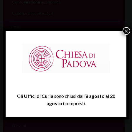
Cons. gestione economica
Collegio dei consultori
Uffici
×
Coordinamento pastorale
Carità
Catechesi
Catecumenato
Comunicazione
Cultura
Gli
Uffici di Curia
sono chiusi dall’
8 agosto
al
20
Ecumenismo
agosto
(compresi).
Famiglia
Giovani