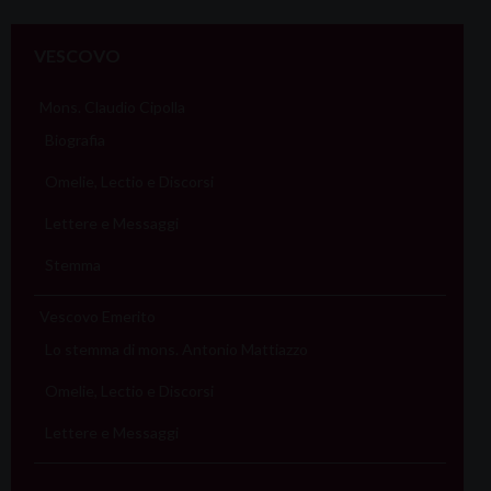
P
o
VESCOVO
s
t
Mons. Claudio Cipolla
N
Biografia
a
Omelie, Lectio e Discorsi
v
i
Lettere e Messaggi
g
Stemma
a
t
Vescovo Emerito
i
Lo stemma di mons. Antonio Mattiazzo
o
Omelie, Lectio e Discorsi
n
Lettere e Messaggi