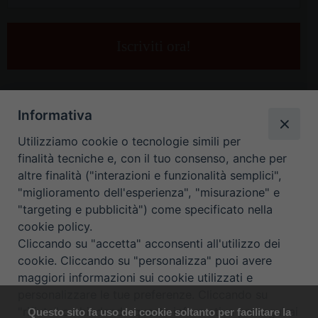
la
tua
e-
mail
*
Informativa
Utilizziamo cookie o tecnologie simili per
finalità tecniche e, con il tuo consenso, anche per
altre finalità ("interazioni e funzionalità semplici",
"miglioramento dell'esperienza", "misurazione" e
"targeting e pubblicità") come specificato nella
HOME
CONTATTI
cookie policy.
Cliccando su "accetta" acconsenti all'utilizzo dei
ORARIO UFFICI DI CURIA: DAL LUNEDÌ AL VENERDÌ DALLE 9
cookie. Cliccando su "personalizza" puoi avere
maggiori informazioni sui cookie utilizzati e
ALLE 12.30
personalizzare le tue preferenze. Cliccando su
"rifiuta" o chiudendo questa informativa proseguirai
Questo sito fa uso dei cookie soltanto per facilitare la
Copyright ©
Diocesi Padova
. All Rights Reserved.
Note Legali
|