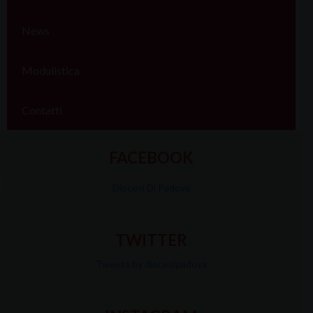
News
Modulistica
Contatti
FACEBOOK
Diocesi Di Padova
TWITTER
Tweets by diocesipadova