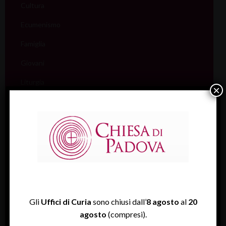
Cultura
Ecumenismo
Famiglia
Giovani
Liturgia
×
Migranti
Missione
Pellegrinaggi
Salute
Scuola
Sociale e Lavoro
Gli
Uffici di Curia
sono chiusi dall’
8 agosto
al
20
FISP
agosto
(compresi).