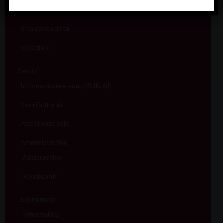
Sport (Csi Padova)
Vita consacrata
Vocazioni
Servizi
Informazione e aiuto (S.IN.AI)
Beni Culturali
Assistenza Sale
Amministrativo
Assicurativo
Rendiconti
Economato
Informatico