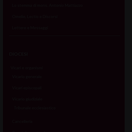
i
Lo stemma di mons. Antonio Mattiazzo
o
Omelie, Lectio e Discorsi
n
Lettere e Messaggi
DIOCESI
Vicari e organismi
Vicario generale
Vicari episcopali
Vicario giudiziale
Tribunale ecclesiastico
Cancelleria