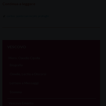
Continua a leggere
caritas
,
ponte san nicolò
,
profughi
P
o
VESCOVO
s
t
Mons. Claudio Cipolla
N
Biografia
a
Omelie, Lectio e Discorsi
v
i
Lettere e Messaggi
g
Stemma
a
t
Vescovo Emerito