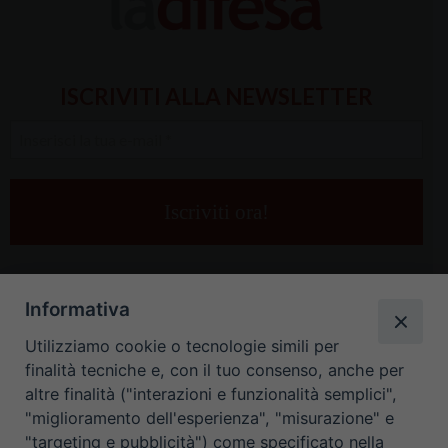
ISCRIVITI ALLA NEWSLETTER
Inserisci
la
tua
e-
mail
*
Informativa
Utilizziamo cookie o tecnologie simili per
finalità tecniche e, con il tuo consenso, anche per
altre finalità ("interazioni e funzionalità semplici",
"miglioramento dell'esperienza", "misurazione" e
"targeting e pubblicità") come specificato nella