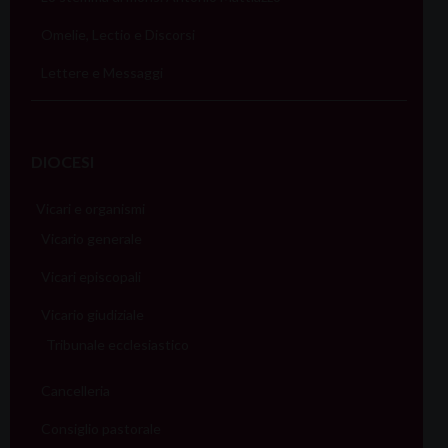
o
Omelie, Lectio e Discorsi
n
Lettere e Messaggi
DIOCESI
Vicari e organismi
Vicario generale
Vicari episcopali
Vicario giudiziale
Tribunale ecclesiastico
Cancelleria
Consiglio pastorale