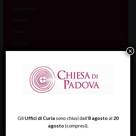
Ecumenismo
Famiglia
Giovani
Liturgia
×
Migranti
Missione
Pellegrinaggi
Salute
Scuola
Sociale e Lavoro
Gli
Uffici di Curia
sono chiusi dall’
8 agosto
al
20
FISP
agosto
(compresi).
Sport (Csi Padova)