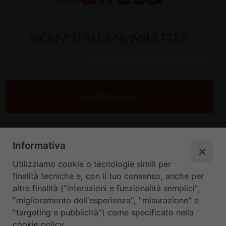
ISCRIVITI ALLA NEWSLETTER
Inserisci
la
tua
e-
mail
*
Informativa
Utilizziamo cookie o tecnologie simili per
finalità tecniche e, con il tuo consenso, anche per
altre finalità ("interazioni e funzionalità semplici",
"miglioramento dell'esperienza", "misurazione" e
"targeting e pubblicità") come specificato nella
HOME
CONTATTI
cookie policy.