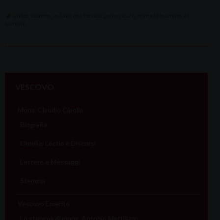
africa
,
cuamm
,
medici con l'africa
,
parto sicuro
,
prima le mamme e i
bambini
P
o
VESCOVO
s
t
Mons. Claudio Cipolla
N
Biografia
a
Omelie, Lectio e Discorsi
v
i
Lettere e Messaggi
g
Stemma
a
t
Vescovo Emerito
i
Lo stemma di mons. Antonio Mattiazzo