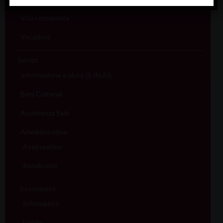
Vita consacrata
Vocazioni
Servizi
Informazione e aiuto (S.IN.AI)
Beni Culturali
Assistenza Sale
Amministrativo
Assicurativo
Rendiconti
Economato
Informatico
Legale