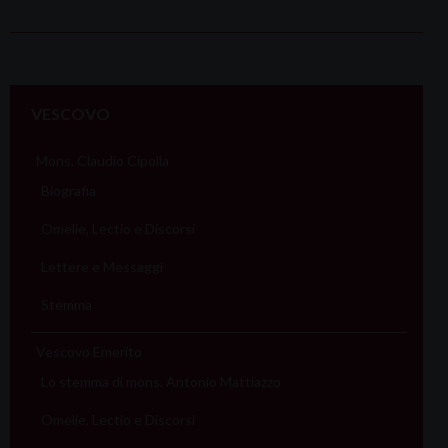
P
o
VESCOVO
s
t
Mons. Claudio Cipolla
N
Biografia
a
Omelie, Lectio e Discorsi
v
i
Lettere e Messaggi
g
Stemma
a
t
Vescovo Emerito
i
Lo stemma di mons. Antonio Mattiazzo
o
Omelie, Lectio e Discorsi
n