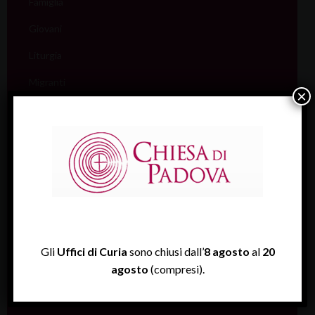
Famiglia
Giovani
Liturgia
Migranti
×
Missione
Pellegrinaggi
Salute
Scuola
Sociale e Lavoro
FISP
Gli
Uffici di Curia
sono chiusi dall’
8 agosto
al
20
agosto
(compresi).
Sport (Csi Padova)
Vita consacrata