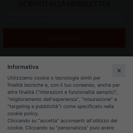
ISCRIVITI ALLA NEWSLETTER
Inserisci
la
tua
e-
mail
*
Informativa
Utilizziamo cookie o tecnologie simili per
finalità tecniche e, con il tuo consenso, anche per
altre finalità ("interazioni e funzionalità semplici",
"miglioramento dell'esperienza", "misurazione" e
"targeting e pubblicità") come specificato nella
HOME
CONTATTI
cookie policy.
Cliccando su "accetta" acconsenti all'utilizzo dei
ORARIO UFFICI DI CURIA: DAL LUNEDÌ AL VENERDÌ DALLE 9
cookie. Cliccando su "personalizza" puoi avere