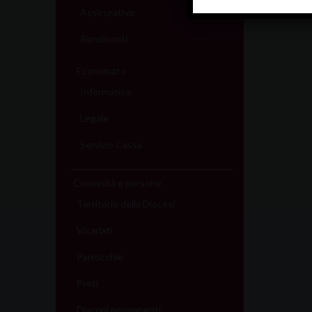
Assicurativo
Rendiconti
Economato
Informatico
Legale
Servizio Cassa
Comunità e persone
Territorio della Diocesi
Vicariati
Parrocchie
Preti
Diaconi permanenti