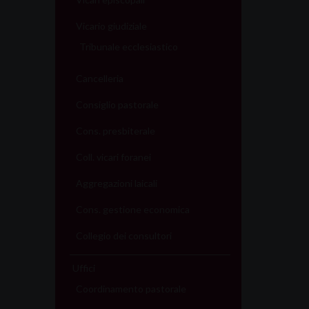
P
Vicario giudiziale
o
Tribunale ecclesiastico
s
Cancelleria
t
Consiglio pastorale
N
Cons. presbiterale
a
Coll. vicari foranei
Aggregazioni laicali
v
Cons. gestione economica
i
Collegio dei consultori
g
Uffici
a
Coordinamento pastorale