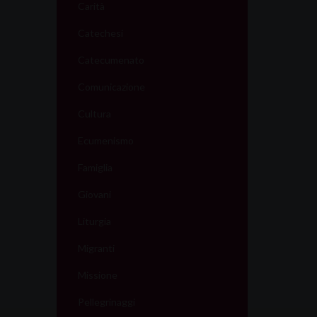
t
Carità
i
Catechesi
o
Catecumenato
n
Comunicazione
Cultura
Ecumenismo
Famiglia
Giovani
Liturgia
Migranti
Missione
Pellegrinaggi