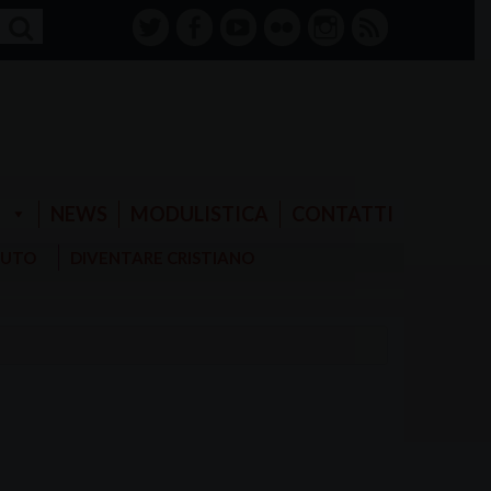
twitter
facebook-
youtube
Flickr
instagram
RSS
alt
E
NEWS
MODULISTICA
CONTATTI
AIUTO
DIVENTARE CRISTIANO