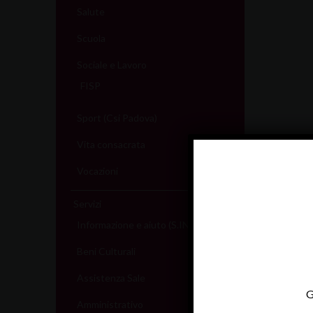
Salute
Scuola
Sociale e Lavoro
FISP
Sport (Csi Padova)
Vita consacrata
Vocazioni
Servizi
Informazione e aiuto (S.IN.AI)
Beni Culturali
Assistenza Sale
G
Amministrativo