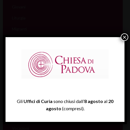
Giovani
Liturgia
Migranti
×
Missione
Pellegrinaggi
Salute
Scuola
Sociale e Lavoro
FISP
Gli
Uffici di Curia
sono chiusi dall’
8 agosto
al
20
Sport (Csi Padova)
agosto
(compresi).
Vita consacrata
Vocazioni