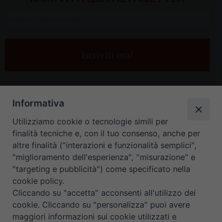
Inserisci
la
tua
e-
mail
*
Informativa
Utilizziamo cookie o tecnologie simili per
finalità tecniche e, con il tuo consenso, anche per
altre finalità ("interazioni e funzionalità semplici",
"miglioramento dell'esperienza", "misurazione" e
"targeting e pubblicità") come specificato nella
HOME
CONTATTI
cookie policy.
Cliccando su "accetta" acconsenti all'utilizzo dei
ORARIO UFFICI DI CURIA: DAL LUNEDÌ AL VENERDÌ DALLE 9
cookie. Cliccando su "personalizza" puoi avere
maggiori informazioni sui cookie utilizzati e
ALLE 12.30