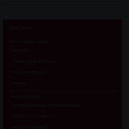
P
o
VESCOVO
s
t
Mons. Claudio Cipolla
N
Biografia
a
Omelie, Lectio e Discorsi
v
i
Lettere e Messaggi
g
Stemma
a
t
Vescovo Emerito
i
Lo stemma di mons. Antonio Mattiazzo
o
Omelie, Lectio e Discorsi
n
Lettere e Messaggi