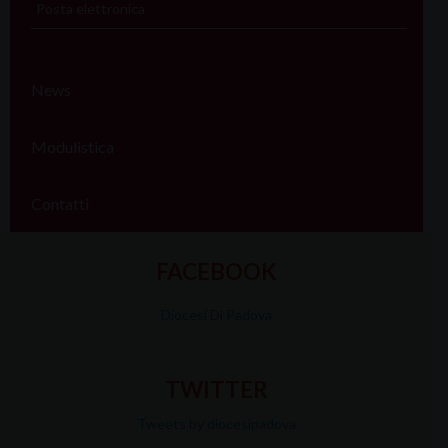
Posta elettronica
News
Modulistica
Contatti
FACEBOOK
Diocesi Di Padova
TWITTER
Tweets by diocesipadova