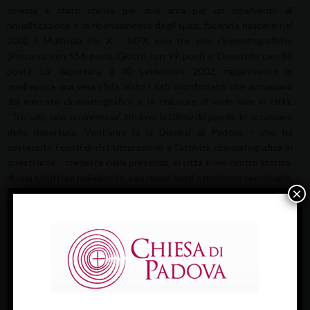
cinema è stato chiuso per due anni per un intervento di
riqualificazione e di ripensamento degli spazi, facendo nascere nel
2002 il Multisala Pio X – MPX, con tre sale cinematografiche
(Petrarca con 556 posti, Giotto con 99 posti e Donatello con 84
posti). La riapertura, il 30 settembre 2002, rappresentò in
quell’epoca una vera sfida, visto i dati sconfortanti che arrivavano
dal mercato cinematografico e le chiusure di varie sale in città.
“Tre sale, una scommessa”, titolava
la Difesa del popolo
, in occasione
della riapertura. Vent’anni fa la Diocesi di Padova – che ha
sostenuto i costi di ristrutturazione e l’attività cinematografica in
questi anni – credette nella presenza, in città e nel centro storico,
di una struttura polivalente, con nuovi spazi e moderne tecnologie,
×
disponibile a ospitare film, ma anche spettacoli di teatro, danza,
musica e cultura, incontri e convegni.
ULTIME NEWS