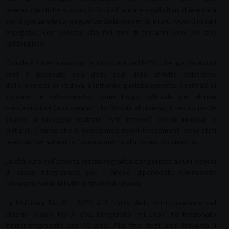
cinematografiche si sono, infatti, affiancate negli ultimi due anni la
contingenza e le conseguenze della pandemia e i più recenti rincari
energetici, con bollette che nel giro di tre anni sono più che
raddoppiate.
Chiude il cinema ma non la struttura dell’MPX, che già da alcuni
anni è diventata una delle sedi delle attività didattiche
dell’Università di Padova, ospitando quotidianamente centinaia di
studenti, e valorizzandosi come luogo culturale per alcune
manifestazioni (la rassegna “Un filosofo al cinema”, il teatro per le
scuole, la rassegna teatrale “Arti inferiori”, eventi musicali e
culturali…) tanto che in questi mesi nuovi investimenti sono stati
realizzati per garantire l’adeguamento alla normativa vigente.
La chiusura dell’attività cinematografica comporterà alcuni periodi
di cassa integrazione per i cinque dipendenti, diminuendo
l’impegno per le attività attinenti al cinema.
La Multisala Pio X – MPX è il frutto della ristrutturazione del
cinema Teatro Pio X che, inaugurato nel 1957, ha funzionato
ininterrottamente per 40 anni. Alla fine degli anni Novanta il