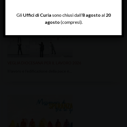
Gli
Uffici di Curia
sono chiusi dall’
8 agosto
al
20
agosto
(compresi).
VEGLIA DIOCESANA PER IL LAVORO 2026
Il lavoro e l’edificazione della pace è…