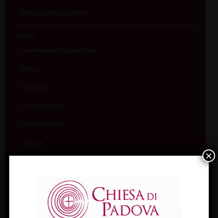
Collegio dei consultori
Uffici
Coordinamento pastorale
Carità
Catechesi
Catecumenato
Comunicazione
Cultura
×
Ecumenismo
Famiglia
Giovani
Liturgia