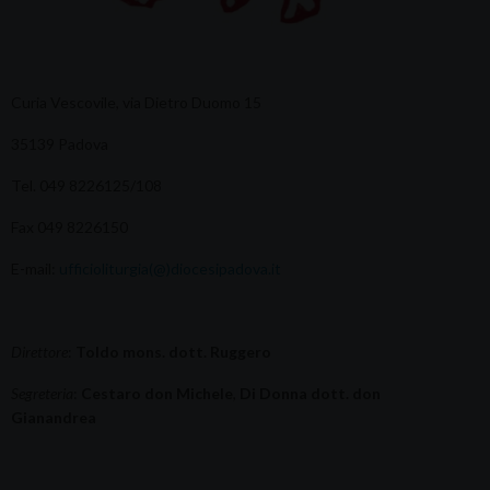
Curia Vescovile, via Dietro Duomo 15
35139 Padova
Tel. 049 8226125/108
Fax 049 8226150
E-mail:
ufficioliturgia(@)diocesipadova.it
Direttore
:
Toldo mons. dott. Ruggero
Segreteria
:
Cestaro don Michele
,
Di Donna dott. don
Gianandrea