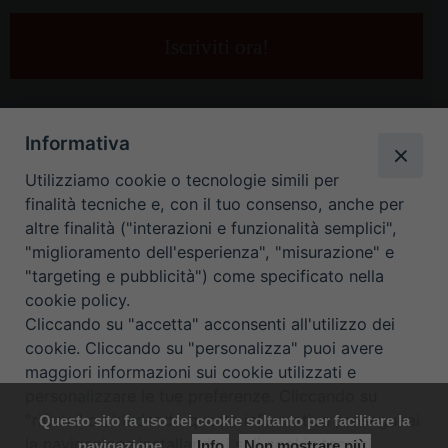
tua
e-
mail
*
Informativa
Utilizziamo cookie o tecnologie simili per
finalità tecniche e, con il tuo consenso, anche per
altre finalità ("interazioni e funzionalità semplici",
"miglioramento dell'esperienza", "misurazione" e
"targeting e pubblicità") come specificato nella
HOME
CONTATTI
cookie policy.
Cliccando su "accetta" acconsenti all'utilizzo dei
ORARIO UFFICI DI CURIA: DAL LUNEDÌ AL VENERDÌ DALLE 9
cookie. Cliccando su "personalizza" puoi avere
maggiori informazioni sui cookie utilizzati e
ALLE 12.30
personalizzare le tue preferenze. Cliccando su
"rifiuta" o chiudendo questa informativa proseguirai
Questo sito fa uso dei cookie soltanto per facilitare la
Copyright ©
Diocesi Padova
. All Rights Reserved.
Note Legali
|
la navigazione installando i soli cookie tecnici.
navigazione
Info
Non mostrare più
Privacy
|
Cookie policy