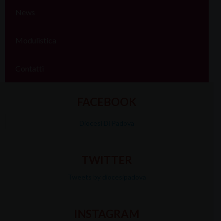
News
Modulistica
Contatti
FACEBOOK
Diocesi Di Padova
TWITTER
Tweets by diocesipadova
INSTAGRAM