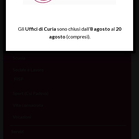
Migranti
Missione
Gli
Uffici di Curia
sono chiusi dall’
8 agosto
al
20
Pellegrinaggi
agosto
(compresi).
Salute
Scuola
Sociale e Lavoro
FISP
Sport (Csi Padova)
Vita consacrata
Vocazioni
Servizi