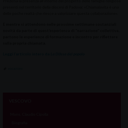
Preziosa la presenza all’interno del progetto delle famiglie religiose
presenti nel territorio della diocesi di Padova: «Chiamalavita è una
delle poche realtà che riesce a valorizzare questa collaborazione».
E mentre si attendono nelle prossime settimane sostanziali
novità da parte di quest’esperienza di “narrazione” collettiva,
partono le esperienze di formazione e incontro per riflettere
sulla propria chiamata.
Leggi l’articolo intero da
La Difesa del popolo
vocazioni
VESCOVO
Mons. Claudio Cipolla
Biografia