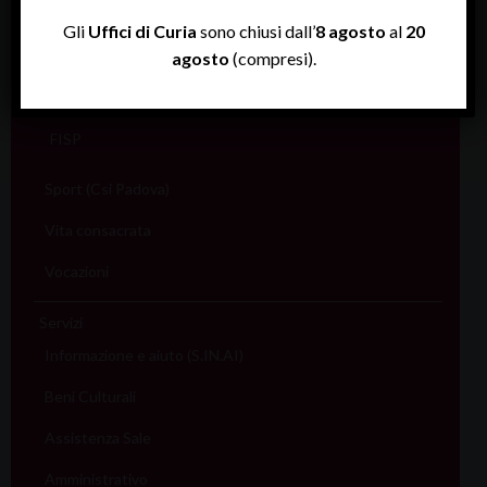
Salute
Gli
Uffici di Curia
sono chiusi dall’
8 agosto
al
20
agosto
(compresi).
Scuola
Sociale e Lavoro
FISP
Sport (Csi Padova)
Vita consacrata
Vocazioni
Servizi
Informazione e aiuto (S.IN.AI)
Beni Culturali
Assistenza Sale
Amministrativo