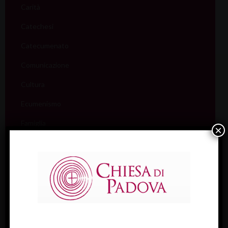
Carità
Catechesi
Catecumenato
Comunicazione
Cultura
Ecumenismo
Famiglia
×
Giovani
Liturgia
Migranti
Missione
Pellegrinaggi