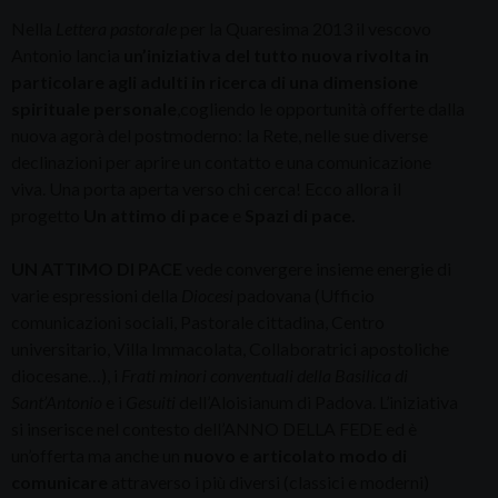
Nella
Lettera pastorale
per la Quaresima 2013 il vescovo
Antonio lancia
un’iniziativa del tutto nuova rivolta in
particolare agli adulti in ricerca di una dimensione
spirituale personale
,cogliendo le opportunità offerte dalla
nuova agorà del postmoderno: la Rete, nelle sue diverse
declinazioni per aprire un contatto e una comunicazione
viva. Una porta aperta verso chi cerca! Ecco allora il
progetto
Un attimo di pace
e
Spazi di pace.
UN ATTIMO DI PACE
vede convergere insieme energie di
varie espressioni della
Diocesi
padovana (Ufficio
comunicazioni sociali, Pastorale cittadina, Centro
universitario, Villa Immacolata, Collaboratrici apostoliche
diocesane…), i
Frati minori conventuali della Basilica di
Sant’Antonio
e i
Gesuiti
dell’Aloisianum di Padova. L’iniziativa
si inserisce nel contesto dell’ANNO DELLA FEDE ed è
un’offerta ma anche un
nuovo e articolato modo di
comunicare
attraverso i più diversi (classici e moderni)