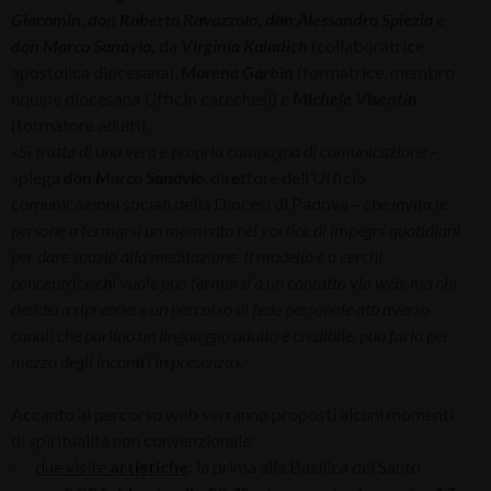
Giacomin
,
don
Roberto
Ravazzolo, don Alessandro Spiezia
e
don
Marco
Sanavio,
da
Virginia
Kaladich
(collaboratrice
apostolica diocesana),
Morena
Garbin
(formatrice, membro
equipe diocesana Ufficio catechesi) e
Michele Visentin
(formatore adulti).
«Si tratta di una vera e propria campagna di comunicazione –
spiega
don Marco Sanavio
, direttore dell’Ufficio
comunicazioni sociali della Diocesi di Padova –
che invita le
persone a fermarsi un momento nel vortice di impegni quotidiani
per dare spazio alla meditazione. Il modello è a cerchi
concentrici; chi vuole può fermarsi a un contatto via web; ma chi
desidera riprendere un percorso di fede personale attraverso
canali che parlino un linguaggio adulto e credibile, può farlo per
mezzo degli incontri in presenza».
Accanto al percorso web verranno proposti alcuni momenti
di spiritualità non convenzionale:
·
due visite
artistiche
: la prima alla Basilica del Santo