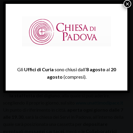
×
ed accompagnata da autorevoli approfondimenti del film tratto
dalla storia vera del romanzo
Catholique anonyme
scritta e
vissuta dal marito della regista, Thierry Bizot, produttore
televisivo
».
·
l’iniziativa
Spazi di pace
che prevede un’apertura
straordinaria e appuntamenti di spiritualità nelle chiese del
centro storico di Padova da
l 25 al 27 marzo 2013.
Altre due proposte completano l’offerta:
· l’incontro di approfondimento sulle relazioni
interpersonali proposto dalla Scuola del legame sociale
Gli
Uffici di Curia
sono chiusi dall’
8 agosto
al
20
sabato
16 marzo
,
ore 10.15,
in l’Aula tesi della Facoltà
agosto
(compresi).
Teologica del Triveneto (via del Seminario 7) tenuto dal
prof.
Ivo Lizzola
dell’Università degli studi di Bergamo
·
la staffetta del digiuno
, alla quale si può aderire,
scegliendo il proprio giorno, sul sito
www.unattimodipace.it
Un punto di riferimento in città,
aperta ogni giorno dalle 7
alle 19.30
, sarà la chiesa dei Servi in Padova, all’interno della
quale sarà posizionata una cassetta per
depositare
eventuali messaggi cartacei
, mentre le
Collaboratrici