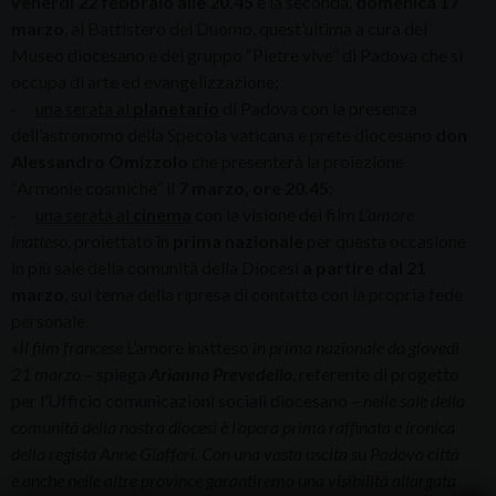
venerdì
22 febbraio
alle 20.45
e la seconda,
domenica 17
marzo
, al Battistero del Duomo, quest’ultima a cura del
Museo diocesano e del gruppo “Pietre vive” di Padova che si
occupa di arte ed evangelizzazione;
·
una serata al
planetario
di Padova con la presenza
dell’astronomo della Specola vaticana e prete diocesano
don
Alessandro Omizzolo
che presenterà la proiezione
“Armonie cosmiche” il
7 marzo, ore 20.45
;
·
una serata al
cinema
con la visione del film
L’amore
inatteso
, proiettato in
prima nazionale
per questa occasione
in più sale della comunità della Diocesi
a partire dal 21
marzo
, sul tema della ripresa di contatto con la propria fede
personale.
«Il film francese
L’amore inatteso
in prima nazionale da giovedì
21 marzo
– spiega
Arianna Prevedello
, referente di progetto
per l’Ufficio comunicazioni sociali diocesano –
nelle sale della
comunità della nostra diocesi è l’opera prima raffinata e ironica
della regista Anne Giafferi. Con una vasta uscita su Padova città
e anche nelle altre province garantiremo una visibilità allargata