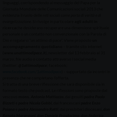
linguaggi, corrispondendo al messaggio del Papa per la
Giornata Mondiale delle Comunicazioni sociali 2013 che
evidenzia il ruolo delle
reti sociali come porta di verità e di
evangelizzazione
. Si rivolge in particolare
agli adulti in
ricerca
che desiderano recuperare una dimensione spirituale
personale o un contatto non convenzionale con la Parola di
Dio e regalarsi “un attimo di pace”. Viene proposto
un
accompagnamento quotidiano
– tramite sito internet
(
www.unattimodipace.it
)
, newsletter dal 13 febbraio al 31
marzo, file audio o contatto attraverso i social media
(twitter:
@1attimodipace
; facebook:
www.facebook.com/1attimodipace
) – supportato da incontri in
presenza che ne completano l’offerta.
Si tratta di una breve riflessione che sarà disponibile sia in
formato testo che podcast. Le riflessioni sono proposte dal
vescovo
mons.
Antonio Mattiazzo
, dai gesuiti
padre Paolo
Bizzeti
e
padre
Nicola
Gobbi
, dai francescani
padre Enzo
Poiana
e
padre
Alessandro
Ratti
, dai presbiteri diocesani,
don
Renato Marangoni
,
don
Daniele
Prosdocimo
,
don
Federico