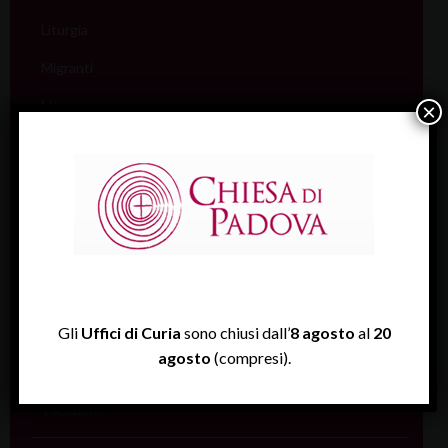
Liturgia
Migranti
Missione
×
Pellegrinaggi
Salute
Scuola
Sociale e Lavoro
FISP
Gli
Uffici di Curia
sono chiusi dall’
8 agosto
al
20
Sport (Csi Padova)
agosto
(compresi).
Vita consacrata
Vocazioni