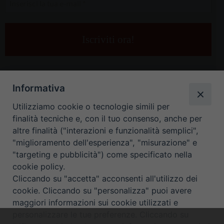
la
tua
e-
mail
*
Informativa
Utilizziamo cookie o tecnologie simili per
finalità tecniche e, con il tuo consenso, anche per
altre finalità ("interazioni e funzionalità semplici",
"miglioramento dell'esperienza", "misurazione" e
"targeting e pubblicità") come specificato nella
HOME
CONTATTI
cookie policy.
Cliccando su "accetta" acconsenti all'utilizzo dei
ORARIO UFFICI DI CURIA: DAL LUNEDÌ AL VENERDÌ DALLE 9
cookie. Cliccando su "personalizza" puoi avere
maggiori informazioni sui cookie utilizzati e
ALLE 12.30
personalizzare le tue preferenze. Cliccando su