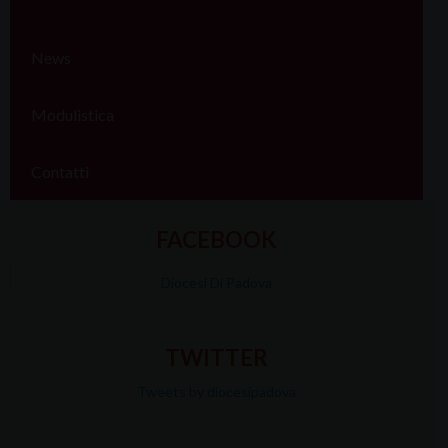
News
Modulistica
Contatti
FACEBOOK
Diocesi Di Padova
TWITTER
Tweets by diocesipadova