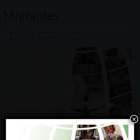
Migrantes
770 × 578
UN MONDO IN CASA. IN DIOCESI OGNI DOMENICA SI CELEBRANO
MESSE IN INGLESE, FRANCESE, HINDI, TAGALOG…
×