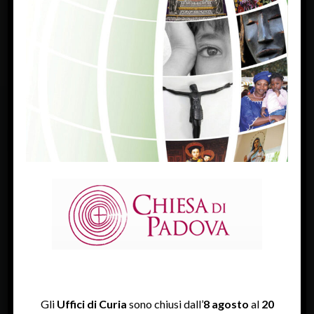
FACEBOOK
Diocesi Di Padova
TWITTER
Tweets by diocesipadova
INSTAGRAM
Gli
Uffici di Curia
sono chiusi dall’
8 agosto
al
20