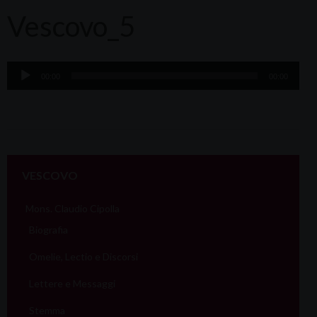
Vescovo_5
Audio
00:00
00:00
Player
VESCOVO
Mons. Claudio Cipolla
Biografia
Omelie, Lectio e Discorsi
Lettere e Messaggi
Stemma