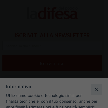
ISCRIVITI ALLA NEWSLETTER
Inserisci
la
tua
e-
mail
*
Informativa
Utilizziamo cookie o tecnologie simili per
finalità tecniche e, con il tuo consenso, anche per
altre finalità ("interazioni e funzionalità semplici",