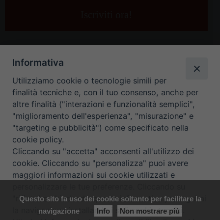
e-
mail
*
Informativa
Utilizziamo cookie o tecnologie simili per
finalità tecniche e, con il tuo consenso, anche per
altre finalità ("interazioni e funzionalità semplici",
"miglioramento dell'esperienza", "misurazione" e
"targeting e pubblicità") come specificato nella
HOME
CONTATTI
cookie policy.
Cliccando su "accetta" acconsenti all'utilizzo dei
ORARIO UFFICI DI CURIA: DAL LUNEDÌ AL VENERDÌ DALLE 9
cookie. Cliccando su "personalizza" puoi avere
maggiori informazioni sui cookie utilizzati e
ALLE 12.30
personalizzare le tue preferenze. Cliccando su
"rifiuta" o chiudendo questa informativa proseguirai
Questo sito fa uso dei cookie soltanto per facilitare la
Copyright ©
Diocesi Padova
. All Rights Reserved.
Note Legali
|
la navigazione installando i soli cookie tecnici.
navigazione
Info
Non mostrare più
Privacy
|
Cookie policy