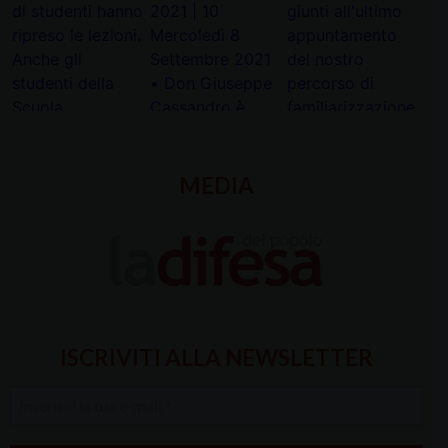
MEDIA
ISCRIVITI ALLA NEWSLETTER
Inserisci
la
tua