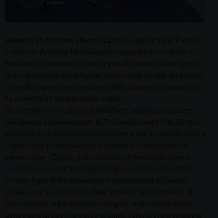
Venerdì 16 ottobre
alle
ore 21
nella Cattedrale di Padova,
il vescovo
Antonio Mattiazzo
consegnerà il crocifisso ai
missionari in partenza, come segno di una chiesa che apre le
braccia inviando i suoi figli ad altre chiese sorelle nel mondo.
La veglia rispecchierà lo slogan dell'ottobre missionario che
ha come titolo
Vangelo senza confini
.
Riceveranno il crocifisso:
don
Raffaele Sandonà
, presbitero
fidei donum
, in partenza per la Thailandia;
padre Vito Girotto
,
missionario della Società Missioni Africane, in partenza per il
Niger;
fratel Lorenzo Baccin
, missionario comboniano, in
partenza per l’Egitto;
padre Girolamo Miante
, missionario
comboniano, in partenza per il Togo;
suor Elisa Baù
, delle
Piccole figlie di San Giuseppe, in partenza per la Guinea
Bissau;
suor Lucia Colcera
, delle Suore di San Francesco di
Sales, Salesie, in partenza per l’Angola;
suor Lionella Parise
,
delle Suore di San Francesco di Sales, Salesie, in partenza per