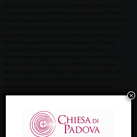
l’Angola; la famiglia
Dario Carnera e Marta Daniele
, della
comunità missionaria di Villaregia, in partenza per il Brasile
A questi si aggiungono dieci volontari di Medici con l’Africa
– Cuamm:
Andrea Atzori
e
Ibarburu Valbuena Ana
, con i figli
Josè e Maria Teresa, tecnici in partenza per il Mozambico;
Michele Bona
, amministrativo in partenza per l’Uganda;
Corrado Cattrini
, medico in partenza per l’Etiopia;
Moreno Dugaro
, logista in partenza per il Sudan;
Francesca
Matricoti
, medico in partenza per l’Etiopia;
Alice Sabino
,
amministrativa in partenza per l’Uganda;
Annalisa Saracino
,
medico in partenza per il Mozambico;
Marco Scacchetti
,
medico in partenza per il Mozambico;
Rossana Urso
amministrativa in partenza per la Tanzania.
×
Domenica 18 ottobre
la Chiesa celebra la Giornata
missionaria mondiale.