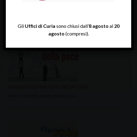
ULTIME NEWS
Gli
Uffici di Curia
sono chiusi dall’
8 agosto
al
20
agosto
(compresi).
VEGLIA DIOCESANA PER IL LAVORO 2026
Il lavoro e l’edificazione della pace è…