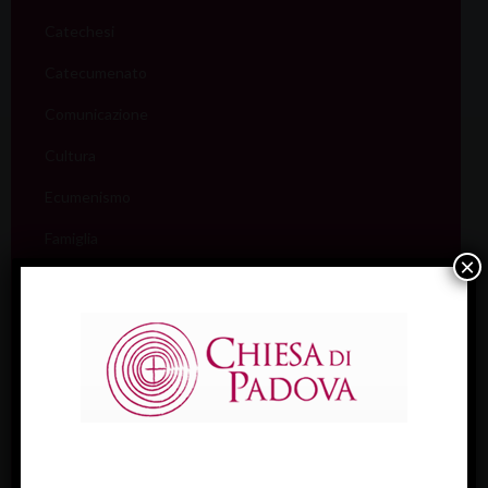
Catechesi
Catecumenato
Comunicazione
Cultura
Ecumenismo
Famiglia
×
Giovani
Liturgia
Migranti
Missione
Pellegrinaggi
Salute