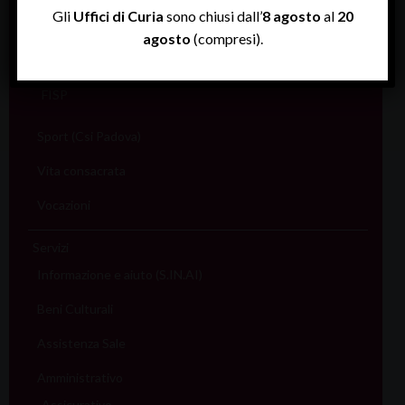
Gli
Uffici di Curia
sono chiusi dall’
8 agosto
al
20
Scuola
agosto
(compresi).
Sociale e Lavoro
FISP
Sport (Csi Padova)
Vita consacrata
Vocazioni
Servizi
Informazione e aiuto (S.IN.AI)
Beni Culturali
Assistenza Sale
Amministrativo
Assicurativo