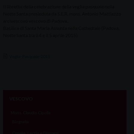
Il libretto della celebrazione della veglia pasquale nella
Notte Santa presieduta da S.E.R. mons. Antonio Mattiazzo
arcivescovo vescovo di Padova.
Basilica di Santa Maria Assunta nella Cattedrale (Padova,
Notte Santa tra il 4 e il 5 aprile 2015).
Veglia-Pasquale-2015
VESCOVO
Mons. Claudio Cipolla
Biografia
Omelie, Lectio e Discorsi