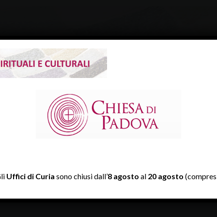
TWITTER
li
Uffici di Curia
sono chiusi dall’
8 agosto
al
20 agosto
(compresi
Tweets by diocesipadova