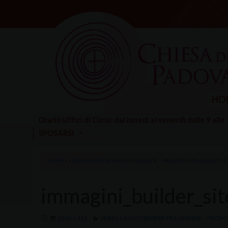
Skip
to
content
HO
Orario Uffici di Curia: dal lunedì al venerdì dalle 9 alle
SPOSARSI
HOME
»
VERSO UN NOI SEMPRE PIÙ GRANDE – PROPOSTE PER AVVENTO E 
immagini_builder_si
2560 × 412
VERSO UN NOI SEMPRE PIÙ GRANDE – PROPO