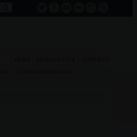
twitter
facebook-
youtube
Flickr
instagram
RSS
alt
E
NEWS
MODULISTICA
CONTATTI
AIUTO
DIVENTARE CRISTIANO