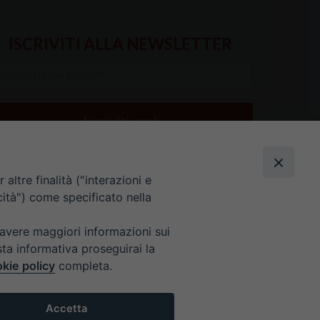
ISCRIVITI ALLA NEWSLETTER
serisci
a
il
altre finalità ("interazioni e
cità") come specificato nella
 avere maggiori informazioni sui
sta informativa proseguirai la
kie policy
completa.
E 9 ALLE 12.30
Accetta