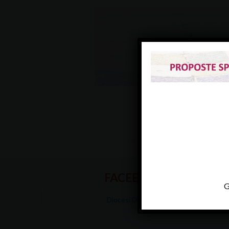
FACEBOOK
G
Diocesi Di Padova