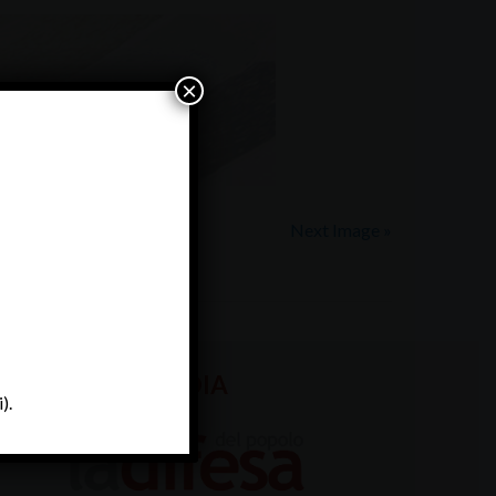
×
Next Image »
MEDIA
).