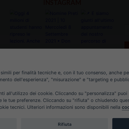
INSTAGRAM
In
la
tu
e-
ma
*
imili per finalità tecniche e, con il tuo consenso, anche per 
amento dell'esperienza", "misurazione" e "targeting e pubbli
i all'utilizzo dei cookie. Cliccando su "personalizza" puoi
re le tue preferenze. Cliccando su "rifiuta" o chiudendo que
okie tecnici. Ulteriori informazioni sono disponibili nella
coo
TI
ORARIO UFFICI DI CURIA: DAL LUNEDÌ AL VENERDÌ DALL
Rifiuta