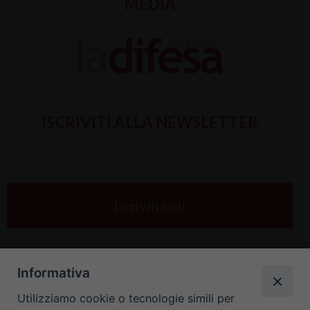
MEDIA
ISCRIVITI ALLA NEWSLETTER
Inserisci
la
tua
e-
mail
*
Informativa
Utilizziamo cookie o tecnologie simili per