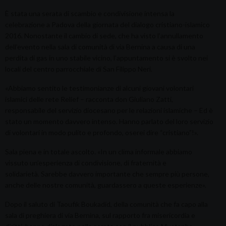
È stata una serata di scambio e condivisione intensa la
celebrazione a Padova della giornata del dialogo cristiano-islamico
2016. Nonostante il cambio di sede, che ha visto l’annullamento
dell’evento nella sala di comunità di via Bernina a causa di una
perdita di gas in uno stabile vicino, l’appuntamento si è svolto nei
locali del centro parrocchiale di San Filippo Neri.
«Abbiamo sentito le testimonianze di alcuni giovani volontari
islamici delle rete Relief – racconta don Giuliano Zatti,
responsabile del servizio diocesano per le relazioni islamiche – Ed è
stato un momento davvero intenso. Hanno parlato del loro servizio
di volontari in modo pulito e profondo, oserei dire “cristiano”!».
Sala piena e in totale ascolto. «In un clima informale abbiamo
vissuto un’esperienza di condivisione, di fraternità e
solidarietà. Sarebbe davvero importante che sempre più persone,
anche delle nostre comunità, guardassero a queste esperienze».
Dopo il saluto di Taoufik Boukadid, della comunità che fa capo alla
sala di preghiera di via Bernina, sul rapporto fra misericordia e