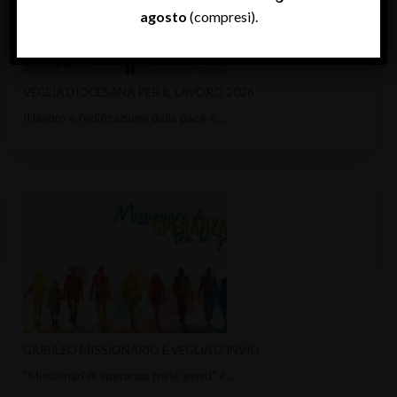
agosto
(compresi).
VEGLIA DIOCESANA PER IL LAVORO 2026
Il lavoro e l’edificazione della pace è…
GIUBILEO MISSIONARIO E VEGLIA D’INVIO
“Missionari di speranza tra le genti” è…