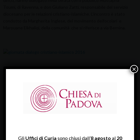
diritti, hanno dialogato nella serata con il pubblico Mustapha
Toumi, di Ravenna, e don Giuliano Zatti, responsabile del servizio
diocesano per le relazioni cristiano-islamiche. L’incontro è stato
condotto da Margherita Inglese, del movimento deifocolari e
Marouane Elkhaliqi, della comunità che si riferisce a via Bernina.
×
dialogo
ULTIME NEWS
Gli
Uffici di Curia
sono chiusi dall’
8 agosto
al
20