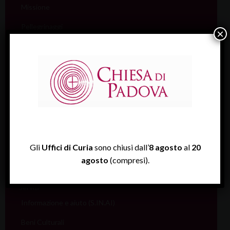
Missione
Pellegrinaggi
×
Salute
Scuola
Sociale e Lavoro
FISP
Sport (Csi Padova)
Vita consacrata
Gli
Uffici di Curia
sono chiusi dall’
8 agosto
al
20
agosto
(compresi).
Vocazioni
Servizi
Informazione e aiuto (S.IN.AI)
Beni Culturali