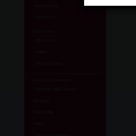
Assicurativo
Rendiconti
Economato
Informatico
Legale
Servizio Cassa
Comunità e persone
Territorio della Diocesi
Vicariati
Parrocchie
Preti
Diaconi permanenti