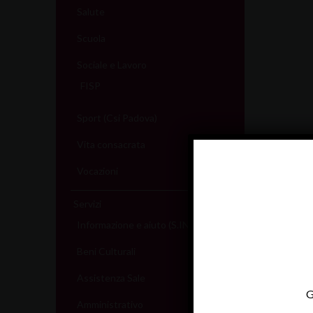
Salute
Scuola
Sociale e Lavoro
FISP
Sport (Csi Padova)
Vita consacrata
Vocazioni
Servizi
Informazione e aiuto (S.IN.AI)
Beni Culturali
Assistenza Sale
G
Amministrativo