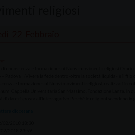
imenti religiosi
edì
22
Febbraio
ne:
di conoscenza e formazione sui Nuovi movimenti religiosi Orario:
6 – Padova «Vivere la fede dentro-oltre la società liquida» è il fi
scenza e formazione sui Nuovi movimenti religiosi, realizzati in co
num, Cappella Universitaria San Massimo, Fondazione Lanza. In q
 di dare risposta all’interrogativo Perché le religioni scendono in 
ettera diocesana
2/02/2018 18:30
/02/2018 23:59