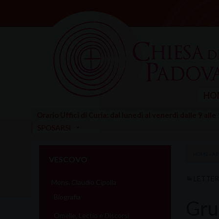
Skip
to
content
HO
Orario Uffici di Curia: dal lunedì al venerdì dalle 9 alle
SPOSARSI
HOME
»
AP
VESCOVO
LETTE
Mons. Claudio Cipolla
Biografia
Gru
Omelie, Lectio e Discorsi