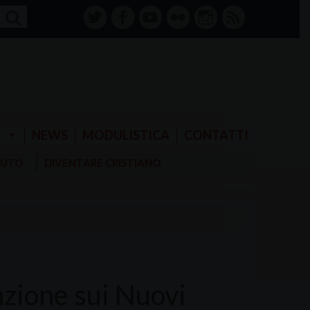
twitter
facebook-
youtube
Flickr
instagram
RSS
alt
E
NEWS
MODULISTICA
CONTATTI
AIUTO
DIVENTARE CRISTIANO
zione sui Nuovi