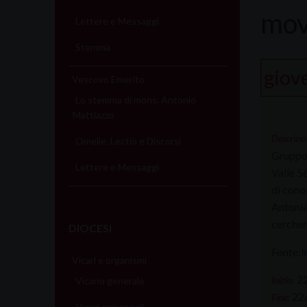
mov
Lettere e Messaggi
Stemma
giov
Vescovo Emerito
Lo stemma di mons. Antonio
Mattiazzo
Descrizio
Omelie, Lectio e Discorsi
Gruppo 
Lettere e Messaggi
Valle 5
di cono
Antonia
cercherà
DIOCESI
Fonte:
l
Vicari e organismi
2
Inizio:
Vicario generale
22
Fine:
Vicari episcopali