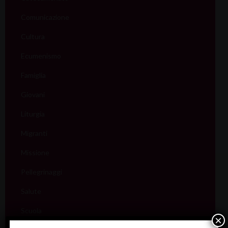
Comunicazione
Cultura
Ecumenismo
Famiglia
Giovani
Liturgia
Migranti
Missione
Pellegrinaggi
Salute
Scuola
×