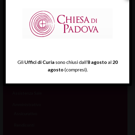
Sociale e Lavoro
FISP
Sport (Csi Padova)
Vita consacrata
Vocazioni
Servizi
Gli
Uffici di Curia
sono chiusi dall’
8 agosto
al
20
agosto
(compresi).
Informazione e aiuto (S.IN.AI)
Beni Culturali
Assistenza Sale
Amministrativo
Assicurativo
Rendiconti