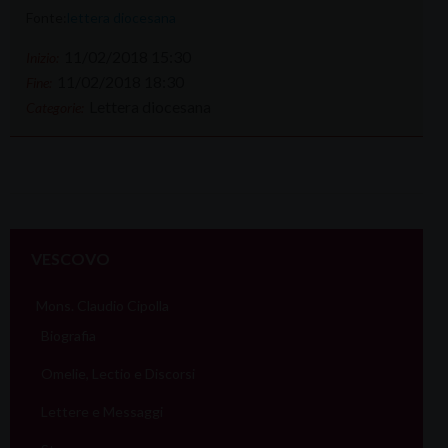
Fonte:
lettera diocesana
11/02/2018 15:30
Inizio:
11/02/2018 18:30
Fine:
Lettera diocesana
Categorie:
VESCOVO
Mons. Claudio Cipolla
Biografia
Omelie, Lectio e Discorsi
Lettere e Messaggi