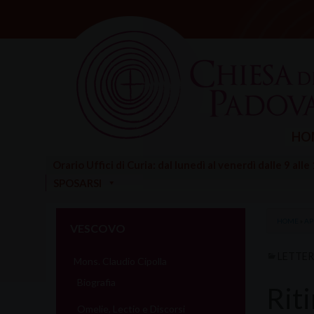
Skip
to
content
HO
Orario Uffici di Curia: dal lunedì al venerdì dalle 9 alle
SPOSARSI
HOME
»
AP
VESCOVO
LETTE
Mons. Claudio Cipolla
Biografia
Riti
Omelie, Lectio e Discorsi