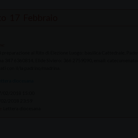
to
17
Febbraio
ne:
di preparazione al Rito di Elezione Luogo: basilica Cattedrale, Pad
a 347 6360814, Elide Siviero: 366 2759090, email: catecumenato
ati con il/la padrino/madrina.
ettera diocesana
7/02/2018 15:00
/02/2018 23:59
Lettera diocesana
: