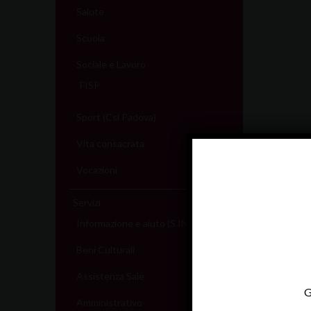
Salute
Scuola
Sociale e Lavoro
FISP
Sport (Csi Padova)
Vita consacrata
Vocazioni
Servizi
Informazione e aiuto (S.IN.AI)
Beni Culturali
Assistenza Sale
G
Amministrativo