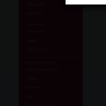
Assicurativo
Rendiconti
Economato
Informatico
Legale
Servizio Cassa
Comunità e persone
Territorio della Diocesi
Vicariati
Parrocchie
Preti
Diaconi permanenti