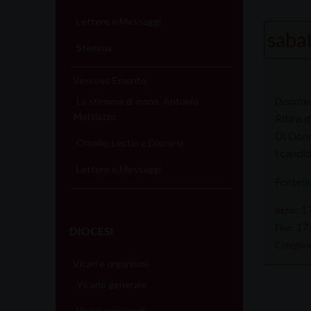
Lettere e Messaggi
saba
Stemma
Vescovo Emerito
Descrizio
Lo stemma di mons. Antonio
Mattiazzo
Ritiro 
Di Donn
Omelie, Lectio e Discorsi
i candid
Lettere e Messaggi
Fonte:
l
1
Inizio:
17
Fine:
DIOCESI
Categorie
Vicari e organismi
Vicario generale
Vicari episcopali