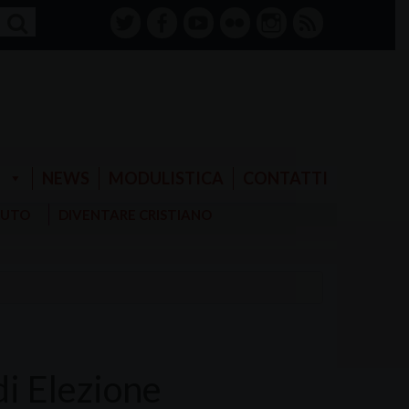
twitter
facebook-
youtube
Flickr
instagram
RSS
alt
E
NEWS
MODULISTICA
CONTATTI
AIUTO
DIVENTARE CRISTIANO
di Elezione