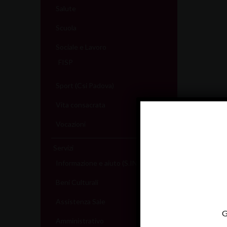
Salute
Scuola
Sociale e Lavoro
FISP
Sport (Csi Padova)
Vita consacrata
Vocazioni
Servizi
Informazione e aiuto (S.IN.AI)
Beni Culturali
Assistenza Sale
G
Amministrativo