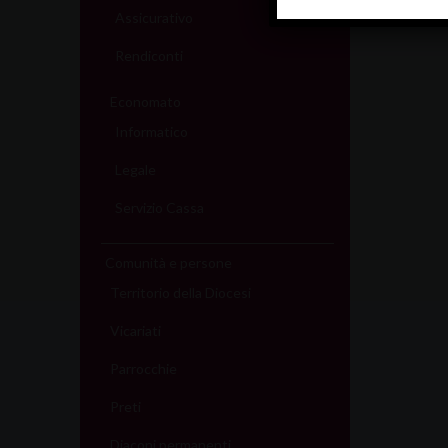
Assicurativo
Rendiconti
Economato
Informatico
Legale
Servizio Cassa
Comunità e persone
Territorio della Diocesi
Vicariati
Parrocchie
Preti
Diaconi permanenti