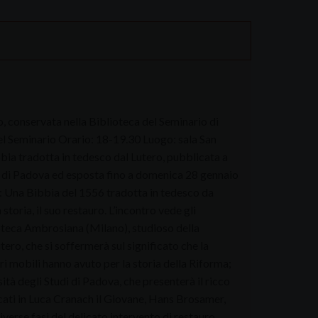
 conservata nella Biblioteca del Seminario di
del Seminario Orario: 18-19.30 Luogo: sala San
bia tradotta in tedesco dal Lutero, pubblicata a
e di Padova ed esposta fino a domenica 28 gennaio
o: Una Bibbia del 1556 tradotta in tedesco da
toria, il suo restauro. L’incontro vede gli
oteca Ambrosiana (Milano), studioso della
tero, che si soffermerà sul significato che la
ri mobili hanno avuto per la storia della Riforma;
ità degli Studi di Padova, che presenterà il ricco
ficati in Luca Cranach il Giovane, Hans Brosamer,
verse fasi del delicato intervento di restauro.