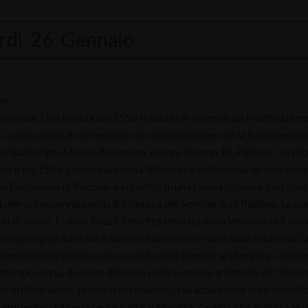
rdì
26
Gennaio
ne:
rotonda: Una Bibbia del 1556 tradotta in tedesco da Martin Lutero,
 La sua storia, il suo restauro in collaborazione con la Biblioteca 
io Barbarigo, Museo diocesano, piazza Duomo 12, Padova
La Bib
erg nel 1556, conservata nella Biblioteca del Seminario Vescovil
o Diocesano di Padova, è al centro di una tavola rotonda dal titol
utero, conservata nella Biblioteca del Seminario di Padova. La sua s
nti di: mons. Franco Buzzi, Prefetto emerito della Veneranda Bibli
ne teologica luterana e autore di un recente libro sulla Bibbia di Lu
ne del testo biblico e la sua diffusione tramite la stampa a caratte
trogiovanna, docente di Storia delle tecniche artistiche all’Univers
 di illustrazioni presenti nel volume, i cui autori sono stati identi
emberger; infine la restauratrice Melania Zanetti, che esporrà le di