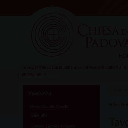
Skip
to
content
HO
Orario Uffici di Curia: dal lunedì al venerdì dalle 9 alle
SPOSARSI
HOME
»
AP
VESCOVO
LETTE
Mons. Claudio Cipolla
Biografia
Tavo
Omelie, Lectio e Discorsi