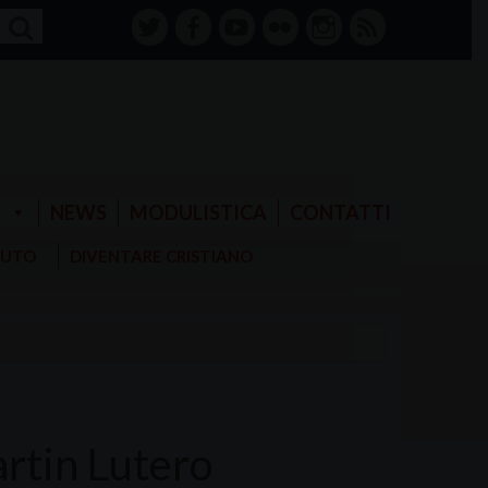
twitter
facebook-
youtube
Flickr
instagram
RSS
alt
E
NEWS
MODULISTICA
CONTATTI
AIUTO
DIVENTARE CRISTIANO
artin Lutero