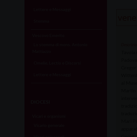
Lettere e Messaggi
vene
Stemma
Vescovo Emerito
Descrizio
Lo stemma di mons. Antonio
Mattiazzo
Tavola 
Padova.
Omelie, Lectio e Discorsi
Gregor
Lettere e Messaggi
Wittenb
al Muse
Martin L
interve
DIOCESI
tradizio
traduzio
Vicari e organismi
Mari Pie
Vicario generale
apparato
Georg L
Vicari episcopali