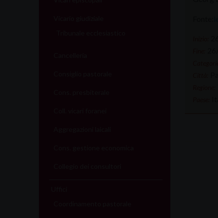
Fonte:
l
Vicario giudiziale
Tribunale ecclesiastico
2
Inizio:
26
Fine:
Cancelleria
Categorie
Consiglio pastorale
P
Città:
Regione:
Cons. presbiterale
It
Paese:
Coll. vicari foranei
Aggregazioni laicali
Cons. gestione economica
Collegio dei consultori
Uffici
Coordinamento pastorale