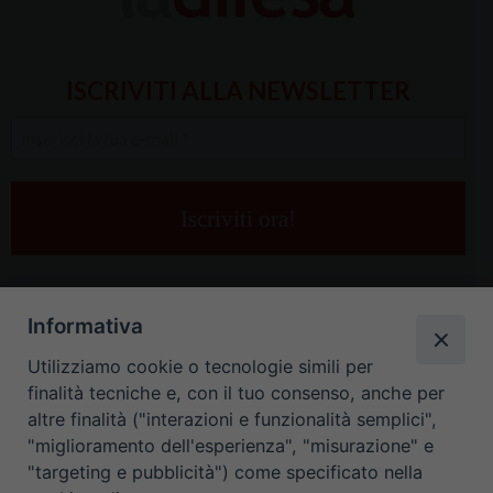
ISCRIVITI ALLA NEWSLETTER
Inserisci
la
tua
e-
mail
*
Informativa
Utilizziamo cookie o tecnologie simili per
finalità tecniche e, con il tuo consenso, anche per
altre finalità ("interazioni e funzionalità semplici",
"miglioramento dell'esperienza", "misurazione" e
"targeting e pubblicità") come specificato nella
HOME
CONTATTI