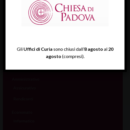
Sport (Csi Padova)
Vita consacrata
Vocazioni
Servizi
Informazione e aiuto (S.IN.AI)
Gli
Uffici di Curia
sono chiusi dall’
8 agosto
al
20
agosto
(compresi).
Beni Culturali
Assistenza Sale
Amministrativo
Assicurativo
Rendiconti
Economato
Informatico