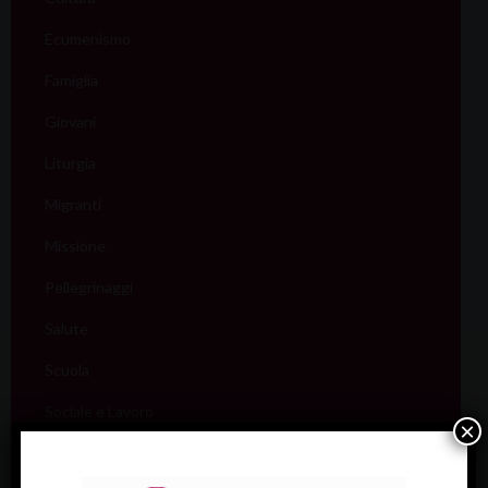
Ecumenismo
Famiglia
Giovani
Liturgia
Migranti
Missione
Pellegrinaggi
Salute
Scuola
Sociale e Lavoro
×
FISP