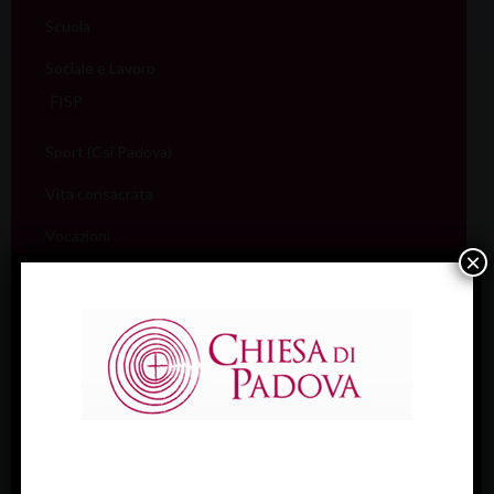
Scuola
Sociale e Lavoro
FISP
Sport (Csi Padova)
Vita consacrata
Vocazioni
×
Servizi
Informazione e aiuto (S.IN.AI)
Beni Culturali
Assistenza Sale
Amministrativo
Assicurativo