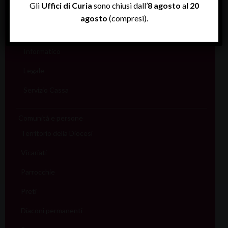
Gli
Uffici di Curia
sono chiusi dall’
8 agosto
al
20
Rendiconti
agosto
(compresi).
Economato
Informatico
Legale
Servizio Cassa
Comunità e persone
Territorio della Diocesi
Vicariati
Parrocchie
Preti
Diaconi permanenti