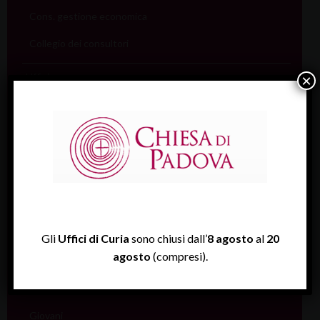
Cons. gestione economica
Collegio dei consultori
Uffici
×
Coordinamento pastorale
Carità
Catechesi
Catecumenato
Comunicazione
Cultura
Gli
Uffici di Curia
sono chiusi dall’
8 agosto
al
20
agosto
(compresi).
Ecumenismo
Famiglia
Giovani