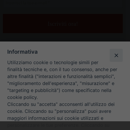
Inserisci
la
tua
e-
mail
*
Informativa
Utilizziamo cookie o tecnologie simili per
finalità tecniche e, con il tuo consenso, anche per
altre finalità ("interazioni e funzionalità semplici",
"miglioramento dell'esperienza", "misurazione" e
"targeting e pubblicità") come specificato nella
HOME
CONTATTI
cookie policy.
Cliccando su "accetta" acconsenti all'utilizzo dei
ORARIO UFFICI DI CURIA: DAL LUNEDÌ AL VENERDÌ DALLE 9
cookie. Cliccando su "personalizza" puoi avere
maggiori informazioni sui cookie utilizzati e
ALLE 12.30
personalizzare le tue preferenze. Cliccando su