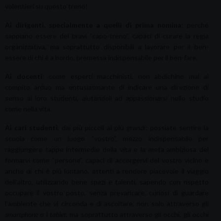
volentieri su questo treno!
Ai dirigenti, specialmente a quelli di prima nomina
: perché
sappiano essere dei bravi “capo-treno”, capaci di curare la regia
organizzativa, ma soprattutto disponibili a lavorare per il ben-
essere di chi è a bordo, premessa indispensabile per il ben-fare.
Ai docenti
: come esperti macchinisti, non abdichino mai al
compito arduo ma entusiasmante di indicare una direzione di
senso ai loro studenti, aiutandoli ad appassionarsi nello studio
come nella vita.
Ai cari studenti
, dai più piccoli ai più grandi: possiate sentire la
scuola come un luogo “vostro”, mezzo indispensabile per
raggiungere tappe intermedie della vita e la meta ambiziosa del
formarvi come “persone”, capaci di accorgervi del vostro vicino e
anche di chi è più lontano, attenti a rendere piacevole il viaggio
dell’altro, utilizzando bene spazi e talenti, sapendo con rispetto
occupare il vostro posto, senza prevaricare, curiosi di guardare
l’ambiente che vi circonda e di ascoltare, non solo attraverso gli
smartphone
o i
tablet
, ma soprattutto attraverso gli occhi, gli occhi