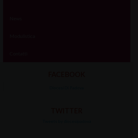
News
Modulistica
Contatti
FACEBOOK
Diocesi Di Padova
TWITTER
Tweets by diocesipadova