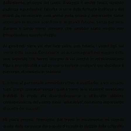
della mente, gli occhi del cuore. Il viaggio è anche fatica, richiede
pazienza e puntualità: talvolta ci sono delle fermate inattese o dei
ritardi da recuperare; così anche nella scuola è importante saper
accettare le piccole sconfitte e le grandi fatiche, senza perdersi
d’animo e tanto meno pensare che sarebbe stato meglio non
intraprendere questo viaggio.
Ai genitori
: siete voi che fate salire, con fiducia, i vostri figli sul
treno della scuola. Continuate ad accompagnarli nel viaggio della
vita, sapendo che hanno bisogno di voi perché in voi riconoscono
figure insostituibili a cui possono sempre rivolgersi per decidere il
percorso, di stazione in stazione.
E, infine,
al personale amministrativo e ausiliario
: a voi associo
tutti quegli operatori senza i quali il treno (e le stazioni) sarebbero
invivibili, in preda alla disorganizzazione e all’incuria; abbiate
consapevolezza del vostro ruolo “educativo”, non meno importante
di quello dei docenti.
Mi piace proprio l’immagine del treno in movimento: mi ricorda
quella della carovana del popolo d’Israele in viaggio dalla schiavitù