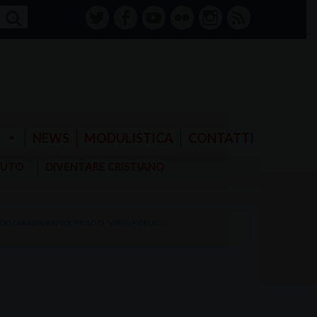
twitter
facebook-
youtube
Flickr
instagram
RSS
alt
E
NEWS
MODULISTICA
CONTATTI
AIUTO
DIVENTARE CRISTIANO
I CARABINIERI COL TITOLO DI “VIRGO FIDELIS”
»