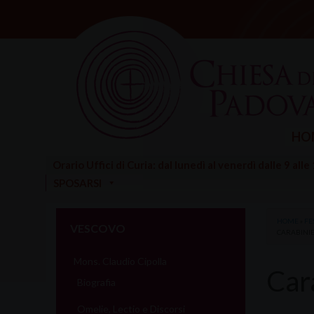
Skip
to
content
HO
Orario Uffici di Curia: dal lunedì al venerdì dalle 9 alle
SPOSARSI
HOME
»
FE
VESCOVO
CARABINIE
Mons. Claudio Cipolla
Car
Biografia
Omelie, Lectio e Discorsi