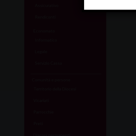
Assicurativo
Rendiconti
Economato
Informatico
Legale
Servizio Cassa
Comunità e persone
Territorio della Diocesi
Vicariati
Parrocchie
Preti
Diaconi permanenti