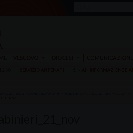
ME
VESCOVO
DIOCESI
COMUNICAZION
 12.30
SERVIZIO ANTENATI
S.IN.AI - INFORMAZIONE E 
STA DELLA PRESENTAZIONE DELLA B.V. MARIA VENERATA COME SPECIALE PATRONA DELL’ARMA DE
RI_21_NOV
abinieri_21_nov