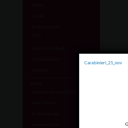
Salute
Scuola
Sociale e Lavoro
FISP
Sport (Csi Padova)
Vita consacrata
Carabinieri_21_nov
Vocazioni
Servizi
Informazione e aiuto (S.IN.AI)
Beni Culturali
Assistenza Sale
G
Amministrativo