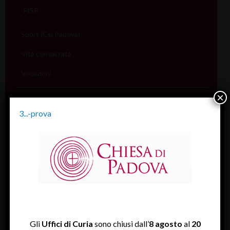
FISP
Sport (Csi Padova)
Vita consacrata
Vocazioni
×
Servizi
Informazione e aiuto (S.IN.AI)
3...-prova
Beni Culturali
Assistenza Sale
Amministrativo
Assicurativo
Rendiconti
Gli
Uffici di Curia
sono chiusi dall’
8 agosto
al
20
Economato