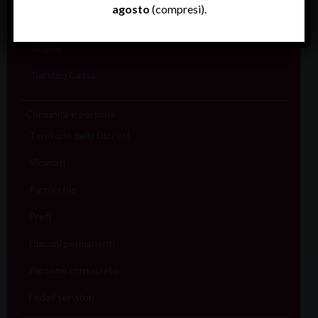
agosto
(compresi).
Informatico
Legale
Servizio Cassa
Comunità e persone
Territorio della Diocesi
Vicariati
Parrocchie
Preti
Diaconi permanenti
Persone consacrate
Fedeli servitori