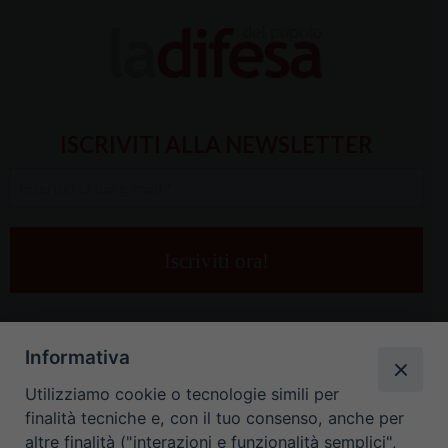
ISCRIVITI ALLA NEWSLETTER
Inserisci
la
tua
e-
mail
*
Informativa
Utilizziamo cookie o tecnologie simili per
finalità tecniche e, con il tuo consenso, anche per
altre finalità ("interazioni e funzionalità semplici",