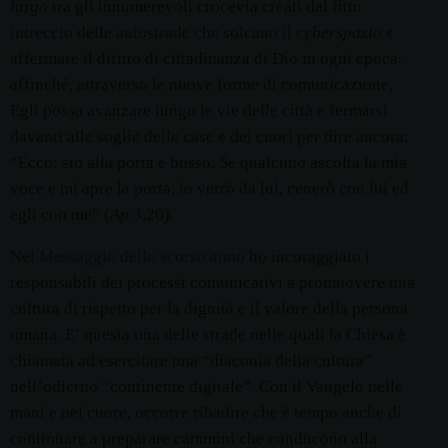
largo
tra gli innumerevoli crocevia creati dal fitto
intreccio delle autostrade che solcano il
cyberspazio
e
affermare il diritto di cittadinanza di Dio in ogni epoca,
affinché, attraverso le nuove forme di comunicazione,
Egli possa avanzare lungo le vie delle città e fermarsi
davanti alle soglie delle case e dei cuori per dire ancora:
“Ecco: sto alla porta e busso. Se qualcuno ascolta la mia
voce e mi apre la porta, io verrò da lui, cenerò con lui ed
egli con me” (
Ap
3,20).
Nel
Messaggio dello scorso anno
ho incoraggiato i
responsabili dei processi comunicativi a promuovere una
cultura di rispetto per la dignità e il valore della persona
umana. E’ questa una delle strade nelle quali la Chiesa è
chiamata ad esercitare una “diaconia della cultura”
nell’odierno “continente digitale”. Con il Vangelo nelle
mani e nel cuore, occorre ribadire che è tempo anche di
continuare a preparare cammini che conducono alla