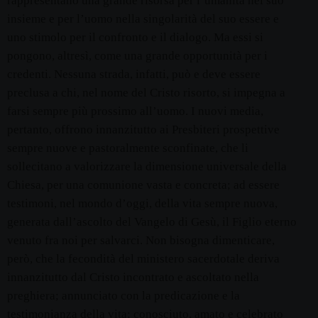
rappresentano una grande risorsa per l’umanità nel suo
insieme e per l’uomo nella singolarità del suo essere e
uno stimolo per il confronto e il dialogo. Ma essi si
pongono, altresì, come una grande opportunità per i
credenti. Nessuna strada, infatti, può e deve essere
preclusa a chi, nel nome del Cristo risorto, si impegna a
farsi sempre più prossimo all’uomo. I nuovi media,
pertanto, offrono innanzitutto ai Presbiteri prospettive
sempre nuove e pastoralmente sconfinate, che li
sollecitano a valorizzare la dimensione universale della
Chiesa, per una comunione vasta e concreta; ad essere
testimoni, nel mondo d’oggi, della vita sempre nuova,
generata dall’ascolto del Vangelo di Gesù, il Figlio eterno
venuto fra noi per salvarci. Non bisogna dimenticare,
però, che la fecondità del ministero sacerdotale deriva
innanzitutto dal Cristo incontrato e ascoltato nella
preghiera; annunciato con la predicazione e la
testimonianza della vita; conosciuto, amato e celebrato