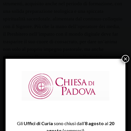
strumenti, acquisito anche nel periodo di formazione, con
una solida preparazione teologica e una spiccata
spiritualità sacerdotale, alimentata dal continuo colloquio
con il Signore. Più che la mano dell’operatore dei media,
il Presbitero nell’impatto con il mondo digitale deve far
trasparire il suo cuore di consacrato, per dare un’anima
non solo al proprio impegno pastorale, ma anche
all’ininterrotto flusso comunicativo della “rete”.
×
Anche nel mondo digitale deve emergere che l’attenzione
amorevole di Dio in Cristo per noi non è una cosa del
passato e neppure una teoria erudita, ma una realtà del
tutto concreta e attuale. La pastorale nel mondo digitale,
infatti, deve poter mostrare agli uomini del nostro tempo,
e all’umanità smarrita di oggi, che “Dio è vicino; che in
Cristo tutti ci apparteniamo a vicenda” (Benedetto XVI
,
Discorso alla Curia romana per la presentazione degli
Gli
Uffici di Curia
sono chiusi dall’
8 agosto
al
20
auguri natalizi
: L’Osservatore Romano,
21-22 dicembre
agosto
(compresi).