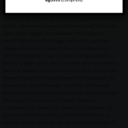
2009, p. 6).
Chi meglio di un uomo di Dio può sviluppare e mettere in
pratica, attraverso le proprie competenze nell’ambito dei
nuovi mezzi digitali, una pastorale che renda vivo e
attuale Dio nella realtà di oggi e presenti la sapienza
religiosa del passato come ricchezza cui attingere per
vivere degnamente l’oggi e costruire adeguatamente il
futuro? Compito di chi, da consacrato, opera nei media è
quello di spianare la strada a nuovi incontri, assicurando
sempre la qualità del contatto umano e l’attenzione alle
persone e ai loro veri bisogni spirituali; offrendo agli
uomini che vivono questo nostro tempo “digitale” i segni
necessari per riconoscere il Signore; donando
l’opportunità di educarsi all’attesa e alla speranza e di
accostarsi alla Parola di Dio, che salva e favorisce lo
sviluppo umano integrale. Questa potrà così
prendere il