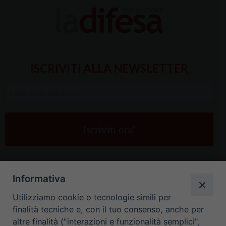
ISCRIVITI ALLA NEWSLETTER
Inserisci
la
tua
e-
mail
*
Informativa
Utilizziamo cookie o tecnologie simili per
finalità tecniche e, con il tuo consenso, anche per
altre finalità ("interazioni e funzionalità semplici",