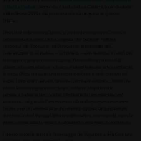
si terrà a Padova.
L'annuncio è stato dato a Caserta, a conclusione
dell'edizione 2010 della proposta che da cinque anni gira per
l'Italia.
Il Festival della comunicazione si presenta come un'occasione e
un'opportunità significativa, segnala don Gabriele Pedrina,
responsabile diocesano del Servizio per la pastorale della
comunicazione:
«A Padova
– sottolinea –
sono numerose le realtà che
si occupano e generano comunicazione: l’Università con la facoltà di
scienze della comunicazione e il corso di laurea in musica, arte e spettacolo,
la stessa Chiesa che vanta una presenza storica nel mondo cittadino dei
media, i tanti centri culturali, l’immenso patrimonio artistico… Realtà che
vivono la comunicazione come luogo, ambiente, tempo in cui le
persone si svelano le une alle altre. Il festival della comunicazione sarà
un’opportunità grande di mettere ancor più in dialogo queste esperienze,
tra loro e con le numerose altre che verranno ospitate. Un’occasione per
dare voce ai tanti linguaggi dell’arte e della cultura, coinvolgendo, esperti e
gente comune, adulti e ragazzi, in un’autentica esperienza di condivisione».
Il testo sotto riportato è il messaggio del Papa per la 44a Giornata