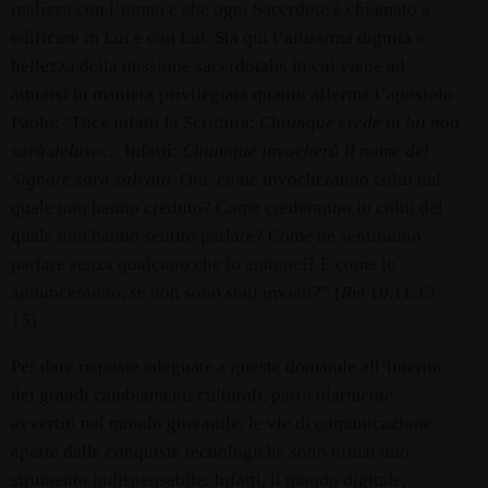
realizza con l’uomo e che ogni Sacerdote è chiamato a
edificare in Lui e con Lui. Sta qui l’altissima dignità e
bellezza della missione sacerdotale, in cui viene ad
attuarsi in maniera privilegiata quanto afferma l’apostolo
Paolo: “Dice infatti la Scrittura:
Chiunque crede in lui non
sarà deluso
… Infatti:
Chiunque invocherà il nome del
Signore sarà salvato.
Ora, come invocheranno colui nel
quale non hanno creduto? Come crederanno in colui del
quale non hanno sentito parlare? Come ne sentiranno
parlare senza qualcuno che lo annunci? E come lo
annunceranno, se non sono stati inviati?” (
Rm
10,11.13-
15).
Per dare risposte adeguate a queste domande all’interno
dei grandi cambiamenti culturali, particolarmente
avvertiti nel mondo giovanile, le vie di comunicazione
aperte dalle conquiste tecnologiche sono ormai uno
strumento indispensabile. Infatti, il mondo digitale,