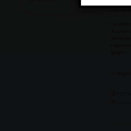
Al termin
cuore imma
La celebra
Accademic
Sebastian 
rappresent
giugno.
In allegat
FESTA
FESTA