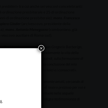
i presbiteri»
tra cui anche sei vescovi concelebranti:
di ordinazione presbiterale e 25 di ordinazione
nni di ordinazione presbiterale);
mons. Francesco
piero Gloder
(arcivescovo, presidente della
sa);
mons. Antonio Menegazzo
(comboniano, già
 vescovo ausiliare di Roma sud).
o:
«Oggi facciamo memoria di san Gregorio Barbarigo,
×
nte perché ha rinnovato profondamente la vita della
la riforma del Seminario e, quindi, sulla formazione di
brazione come data ideale per la conclusione del mio
nica prossima da quella con i laici e i consacrati».
 tutti i preti –
«Vi ho sinceramente amati, cercando di
ono prezioso del sacerdozio»
.
«È tesoro prezioso per voi e
à e con una robusta vita spirituale nella sequela
mpio, con la vostra limpida e integra testimonianza di
).