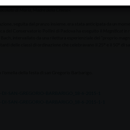
e, ha concluso
«ora – come l’apostolo Paolo – vi affido a Dio e alla paro
colato di Maria, Madre della Chiesa».
zione, seguita dal pranzo insieme, era stata anticipata da un momen
a del Conservatorio Pollini di Padova ha eseguito il
Magnificat
in 
Bach, intervallato da una rilettura esperienziale del “proprio magni
anti delle classi di ordinazione che celebravano il 25° e il 50° di s
o l'omelia della festa di san Gregorio Barbarigo.
-DI-SAN-GREGORIO-BARBARIGO_18-6-2015-1
-DI-SAN-GREGORIO-BARBARIGO_18-6-2015-1-1