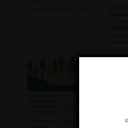
D’INVIO
Nell’omeli
“Missionari di speranza tra le genti”
mons. Alf
è…
episcopal
Giovanni 
Pontifica
amministr
Un’omelia 
modello am
nostra Dio
un clero di
ministero d
Dal vescov
ASSEMBLEA E GIUBILEO IN DIOCESI
CON CATECHISTI,
stimare e 
ACCOMPAGNATORI ED EDUCATORI –
insieme pe
POSTI ESAURITI
generosa di
G
È fissata sabato 17 maggio 2025 dalle
vita che ed
ore 9.00 alle…