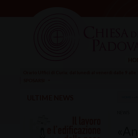
Skip
to
content
HO
Orario Uffici di Curia: dal lunedì al venerdì dalle 9 alle
SPOSARSI
ULTIME NEWS
HOME
»
«A
NEWS
«An