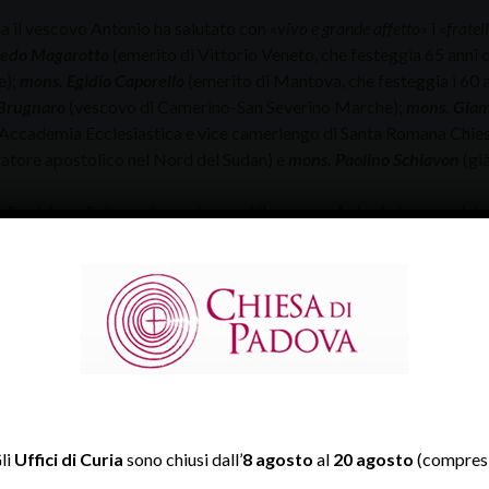
a il vescovo Antonio ha salutato con
«vivo e grande affetto»
i
«fratell
redo Magarotto
(emerito di Vittorio Veneto, che festeggia 65 anni 
e);
mons. Egidio Caporello
(emerito di Mantova, che festeggia i 60 a
Brugnaro
(vescovo di Camerino-San Severino Marche);
mons. Giam
 Accademia Ecclesiastica e vice camerlengo di Santa Romana Chie
atore apostolico nel Nord del Sudan) e
mons. Paolino Schiavon
(già
di saluto e di ringraziamento in cui il vescovo Antonio ha ricordat
mirevole di pastore, un santo che ci è particolarmente caro e importa
cesi, lasciandovi un’impronta duratura. Un rinnovamento incentrato sul
 alta qualità. Per queste ragioni, ho indicato questa festa e questa cele
i vescovo di questa Diocesi, conclusione con voi presbiteri, seguita dome
o la riconoscenza e il ringraziamento ai più stretti collaboratori e a
apprezzare tutti»
– e li ha incoraggiati ed esortati
«ad aver cura del d
r la Chiesa e la società. Questo dono è da conservare con profonda umilt
 Gesù Cristo secondo il santo Vangelo. È, soprattutto, con il vostro ese
li
Uffici di Curia
sono chiusi dall’
8 agosto
al
20 agosto
(compresi
ificate la comunità e operate l’evangelizzazione».