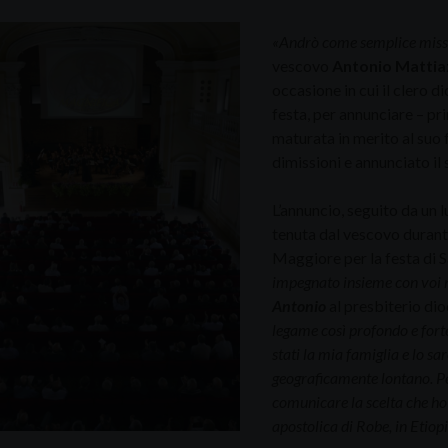
«Andrò come semplice missio
vescovo
Antonio Mattia
occasione in cui il clero 
festa, per annunciare – pri
maturata in merito al suo 
dimissioni e annunciato il
L’annuncio, seguito da un
tenuta dal vescovo durant
Maggiore per la festa di 
impegnato insieme con voi n
Antonio
al presbiterio di
legame così profondo e forte
stati la mia famiglia e lo s
geograficamente lontano. Pe
comunicare la scelta che ho
apostolica di Robe, in Etiopi