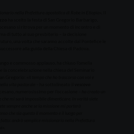
nario nella Prefettura apostolica di Robe in Etiopia».
Il
zzo
ha scelto la festa di San Gregorio Barbarigo,
diocesano si ritrova per un momento di incontro e di
ma di tutto al suo presbiterio – la decisione
futuro, una volta che saranno accolte dal Pontefice le
 successore alla guida della Chiesa di Padova.
 lungo e commosso applauso, ha chiuso l’omelia
e la concelebrazione nella chiesa del Seminario
San Gregorio:
«Il tempo che ho trascorso con voi e
ella vita pastorale
– ha sottolineato il
vescovo
ocesano, numerosissimo per l’occasione –
ha creato un
 che mi sarà impossibile dimenticare. In verità siete
arete sempre anche se la missione mi porterà
nso che sia questo il momento e il luogo per
 fatto: andrò semplice missionario nella Prefettura
a».