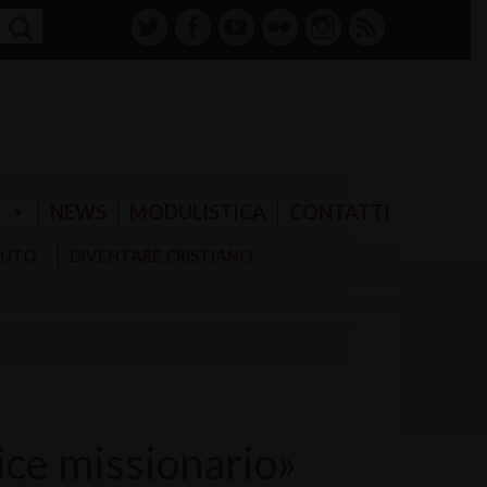
twitter
facebook-
youtube
Flickr
instagram
RSS
alt
E
NEWS
MODULISTICA
CONTATTI
AIUTO
DIVENTARE CRISTIANO
ice missionario»