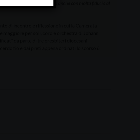
la della sua grazia. E vi affido anche con molta fiducia al
to di incontro e riflessione in cui la Camerata
re maggiore per soli, coro e orchestra di Johann
ficat” da parte di tre presbiteri diocesani
acerdozio e dai preti appena ordinati lo scorso 6