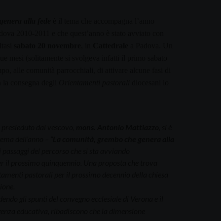
enera alla fede
è il tema che accompagna l’anno
Padova 2010-2011 e che quest’anno è stato avviato con
tasi
sabato 20 novembre
, in
Cattedrale
a Padova. Un
ue mesi (solitamente si svolgeva infatti il primo sabato
mpo, alle comunità parrocchiali, di attivare alcune fasi di
 la consegna degli
Orientamenti pastorali
diocesani lo
 presieduto dal vescovo,
mons. Antonio Mattiazzo
, si è
tema dell’anno – “
La comunità, grembo che genera alla
i passaggi del percorso che si sta avviando
r il prossimo quinquennio. Una proposta che trova
amenti pastorali
per il prossimo decennio della chiesa
zione
.
endendo gli spunti del convegno ecclesiale di Verona e il
enza educativa, ribadiscono che la dimensione