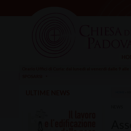
Skip
to
content
HO
Orario Uffici di Curia: dal lunedì al venerdì dalle 9 alle
SPOSARSI
ULTIME NEWS
HOME
»
AS
NEWS
Ass