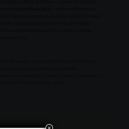
re Chiesa, la diocesi di Padova
– commenta il vicario
ons. Renato Marangoni
–
avvia la riflessione e il
noltre l’agenda pastorale proposta dai vescovi evidenzia
lla prima fase di quest’anno, ha avviato una verifica
he ha avuto un’attenzione specifica al bene comune,
menti della Cei
»
.
histico diocesano –
è quel complesso di azioni che una
 oggi anche sempre più adulti. Letteralmente
inizi sono sempre faticosi perché si tratta di imparare a
niziazione”: iniziare e azione, agire».
×