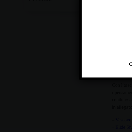
G
Con l’ass
ripensamen
continuo c
In allegato
–
Vescovo 
– Elide Si