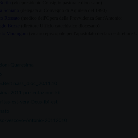
Bertin
(vicepresidente Consiglio pastorale diocesano)
ca Schiano
(delegata al Convegno di Aquileia del 1990)
o Rossato
(medico dell'Opera della Provvidenza Sant'Antonio)
rgio Bezze
(direttore Ufficio catechistico diocesano)
ato Marangoni
(vicario episcopale per l'apostolato dei laici e direttore
zioni-Quaresima
o
S.Bertin.ass_.dioc_.20.11.10
ima-2011-presentazione-kit
ritas-est-vera-Deus-ibi-est
nato
rso-vescovo-Antonio-20112010