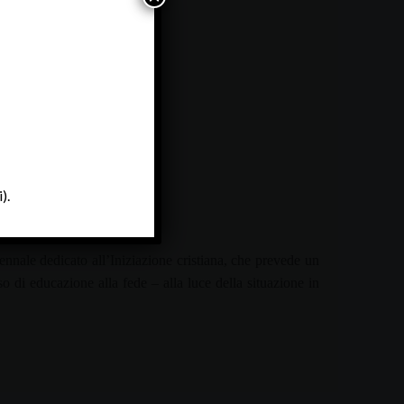
).
nale dedicato all’Iniziazione cristiana, che prevede un
o di educazione alla fede – alla luce della situazione in