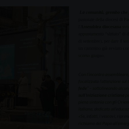
La comunità, grembo che g
pastorale della diocesi di 
l'
A
ssemblea diocesana
svol
appuntamento “slittato” di d
di settembre), per dare il te
un cammino già avviato con
scorso giugno.
Con l’incontro assembleare,
focalizzata l’attenzione sul 
fede
” – sottolineando alcun
sull’Iniziazione cristiana
pe
piena sintonia con gli
Orient
italiana, dedicato all’educa
«
Se, infatti, i vescovi, ripr
richiamo del Papa all’emerg