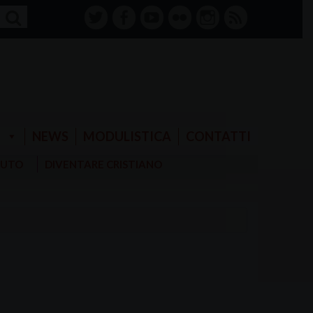
twitter
facebook-
youtube
Flickr
instagram
RSS
alt
E
NEWS
MODULISTICA
CONTATTI
AIUTO
DIVENTARE CRISTIANO