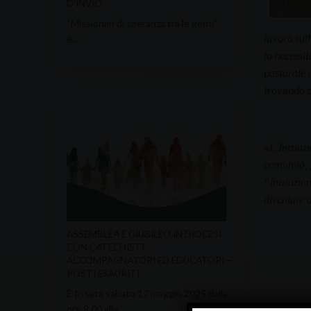
D’INVIO
“Missionari di speranza tra le genti”
lavoro sul
è…
la necessit
pastorale 
trovando co
«
L’Iniziaz
comunità, f
“iniziazion
diventare a
ASSEMBLEA E GIUBILEO IN DIOCESI
CON CATECHISTI,
ACCOMPAGNATORI ED EDUCATORI –
POSTI ESAURITI
È fissata sabato 17 maggio 2025 dalle
ore 9.00 alle…