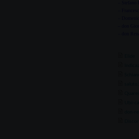
– Stefano 
– Frances
– Domenic
– don Gio
– don Ren
Elide
Indica
Schian
saluto.
Quares
Ubi-ca
don-re
Disco