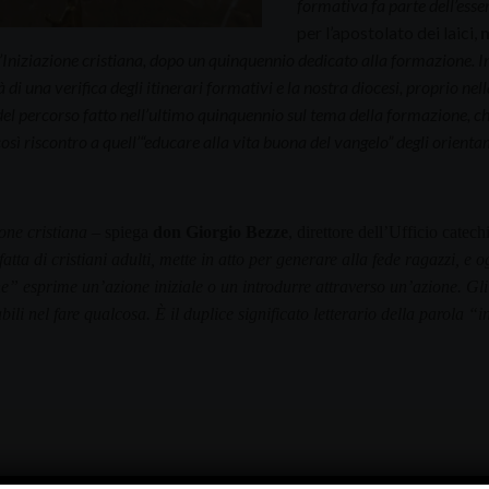
formativa fa parte dell’esse
per l’apostolato dei laici,
m
l’Iniziazione cristiana, dopo un quinquennio dedicato alla formazione. I
à di una verifica degli itinerari formativi e la nostra diocesi, proprio ne
del percorso fatto nell’ultimo quinquennio sul tema della formazione, c
sì riscontro a quell’“educare alla vita buona del vangelo” degli orienta
ione cristiana
– spiega
don Giorgio Bezze
, direttore dell’Ufficio catec
atta di cristiani adulti, mette in atto per generare alla fede ragazzi, e
e” esprime un’azione iniziale o un introdurre attraverso un’azione. Gli 
bili nel fare qualcosa. È il duplice significato letterario della parola “i