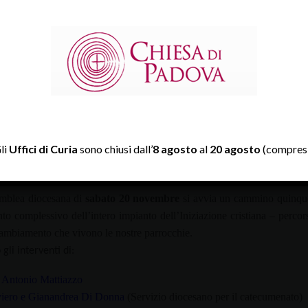
li
Uffici di Curia
sono chiusi dall’
8 agosto
al
20 agosto
(compresi
emblea diocesana di
sabato 20 novembre
si avvia un cammino quinquen
to complessivo dell’intero impianto dell’Iniziazione cristiana – percors
ambiamento che vivono le nostre parrocchie.
 gli interventi di:
Antonio Mattiazzo
viero e Gianandrea Di Donna
(Servizio diocesano per il catecumenato)