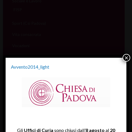
Sociale e Lavoro
FISP
Sport (Csi Padova)
Vita consacrata
Vocazioni
×
Servizi
Avvento2014_light
Informazione e aiuto (S.IN.AI)
Beni Culturali
Assistenza Sale
Amministrativo
Assicurativo
Rendiconti
Gli
Uffici di Curia
sono chiusi dall’
8 agosto
al
20