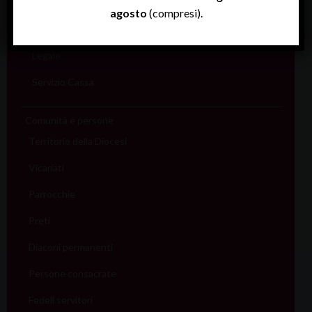
Economato
agosto
(compresi).
Informatico
Legale
Servizio Cassa
Comunità e persone
Territorio della Diocesi
Vicariati
Parrocchie
Preti
Diaconi permanenti
Persone consacrate
Fedeli servitori