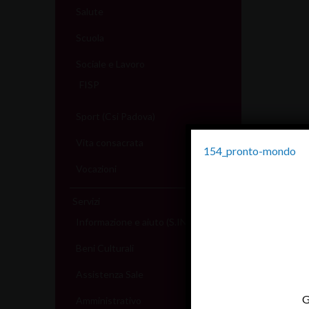
Salute
Scuola
Sociale e Lavoro
FISP
Sport (Csi Padova)
Vita consacrata
154_pronto-mondo
Vocazioni
Servizi
Informazione e aiuto (S.IN.AI)
Beni Culturali
Assistenza Sale
G
Amministrativo