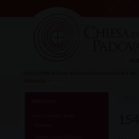
Skip
to
content
HO
Orario Uffici di Curia: dal lunedì al venerdì dalle 9 alle
SPOSARSI
HOME
»
CS
VESCOVO
154
Mons. Claudio Cipolla
Biografia
Omelie, Lectio e Discorsi