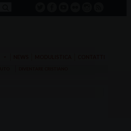
twitter
facebook-
youtube
Flickr
instagram
RSS
alt
E
NEWS
MODULISTICA
CONTATTI
AIUTO
DIVENTARE CRISTIANO