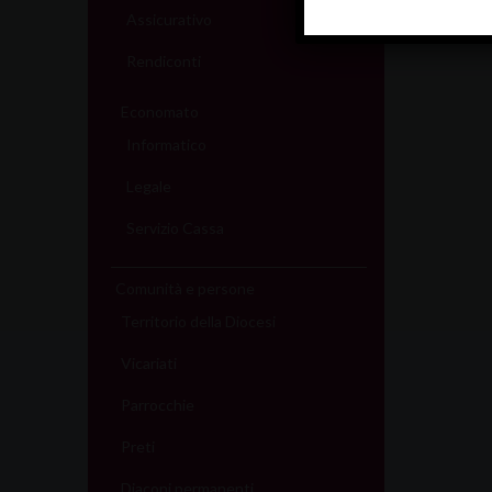
Assicurativo
Rendiconti
Economato
Informatico
Legale
Servizio Cassa
Comunità e persone
Territorio della Diocesi
Vicariati
Parrocchie
Preti
Diaconi permanenti