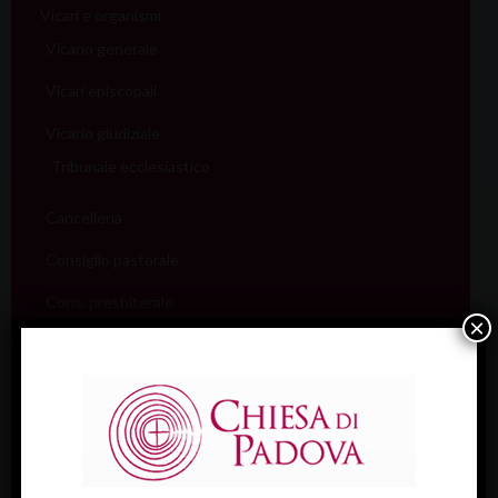
Vicari e organismi
Vicario generale
Vicari episcopali
Vicario giudiziale
Tribunale ecclesiastico
Cancelleria
Consiglio pastorale
Cons. presbiterale
×
Coll. vicari foranei
Aggregazioni laicali
Cons. gestione economica
Collegio dei consultori