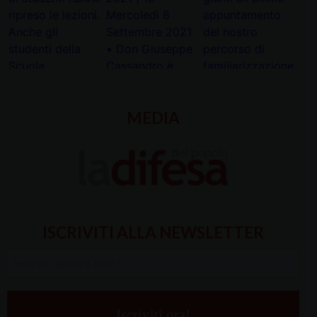
MEDIA
ISCRIVITI ALLA NEWSLETTER
Inserisci
la
tua
e-