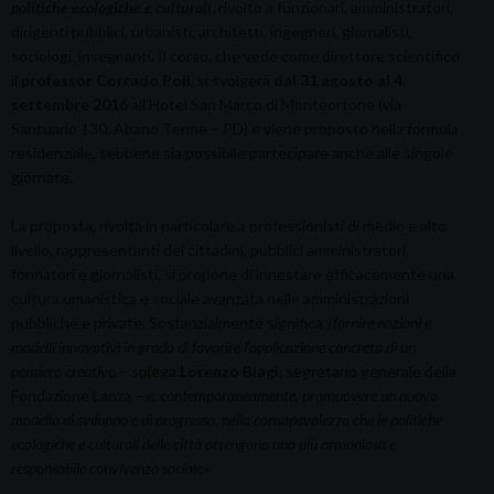
politiche ecologiche e culturali
,
rivolto a funzionari, amministratori,
dirigenti pubblici, urbanisti, architetti, ingegneri, giornalisti,
sociologi, insegnanti. Il corso, che vede come direttore scientifico
il
professor Corrado Poli
, si svolgerà
dal 31 agosto al 4
settembre
2016
all’Hotel San Marco di Monteortone (via
Santuario 130, Abano Terme – PD) e viene proposto nella formula
residenziale, sebbene sia possibile partecipare anche alle singole
giornate.
La proposta, rivolta in particolare a professionisti di medio e alto
livello, rappresentanti dei cittadini, pubblici amministratori,
formatori e giornalisti, si propone di innestare efficacemente una
cultura umanistica e sociale avanzata nelle amministrazioni
pubbliche e private. Sostanzialmente significa
«
fornire nozioni e
modelli innovativi in grado di favorire l’applicazione concreta di un
pensiero creativo
– spiega
Lorenzo Biagi
, segretario generale della
Fondazione Lanza –
e, contemporaneamente, promuovere un nuovo
modello di sviluppo e di progresso, nella consapevolezza che le politiche
ecologiche e culturali delle città ottengono una più armoniosa e
responsabile convivenza sociale».