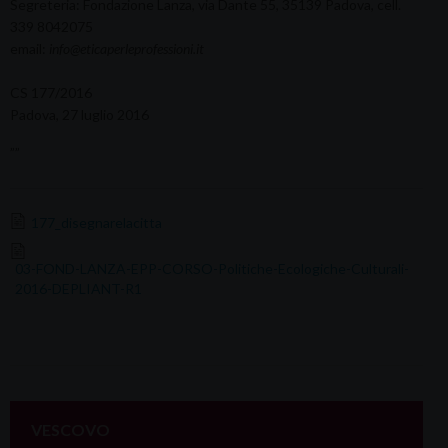
Segreteria: Fondazione Lanza, via Dante 55, 35139 Padova, cell.
339 8042075
email:
info@eticaperleprofessioni.it
CS 177/2016
Padova, 27 luglio 2016
””
177_disegnarelacitta
03-FOND-LANZA-EPP-CORSO-Politiche-Ecologiche-Culturali-
2016-DEPLIANT-R1
VESCOVO