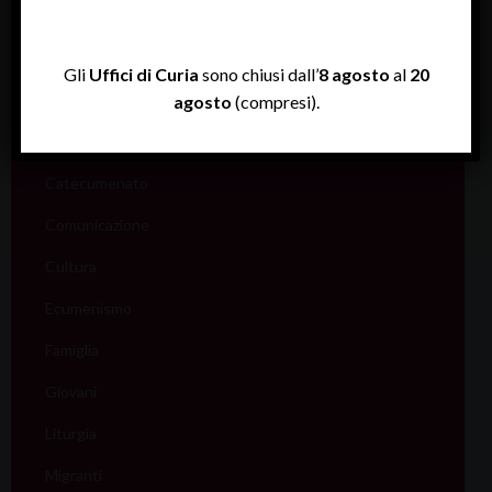
Uffici
Coordinamento pastorale
Gli
Uffici di Curia
sono chiusi dall’
8 agosto
al
20
Carità
agosto
(compresi).
Catechesi
Catecumenato
Comunicazione
Cultura
Ecumenismo
Famiglia
Giovani
Liturgia
Migranti