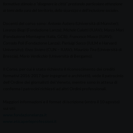
formativa stimola a “disegnare la città” prestando particolare attenzione
ai temi della cura del territorio, della sicurezza
e dell’inclusione sociale».
Docenti del corso sono:
Antonio Autiero
(Università di Münster);
Lorenzo Biagi
(Fondazione Lanza);
Michele Culatti
(IUAV);
Marco Mari
(Fondazione Montagne Italia, GCB);
Francesco Musco
(IUAV);
Corrado Poli (
Fondazione Lanza);
Pierluigi Sacco
(IULM e Harvard
University);
Enzo Siviero
(CUN – IUAV);
Maurizio Tira
(Università di
Brescia),
Mario Verdicchio
(Università di Bergamo).
Il Corso, per cui è stato richiesto il riconoscimento dei crediti
formativi 2016-2017 (per ingegneri e architetti), vede il patrocinio
dell’Ordine dei giornalisti del Veneto, mentre sono in attesa di
conferma i patrocini richiesti ad altri Ordini professionali.
Maggiori informazioni e il format di iscrizione (entro il 10 agosto)
sui siti:
www.fondazionelanza.it
www.eticaperleprofessioni.it