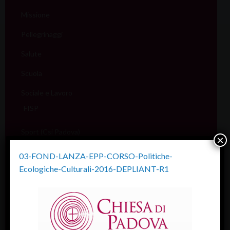
Missione
Pellegrinaggi
Salute
Scuola
Sociale e Lavoro
FISP
Sport (Csi Padova)
×
Vita consacrata
03-FOND-LANZA-EPP-CORSO-Politiche-
Ecologiche-Culturali-2016-DEPLIANT-R1
Vocazioni
Servizi
Informazione e aiuto (S.IN.AI)
Beni Culturali