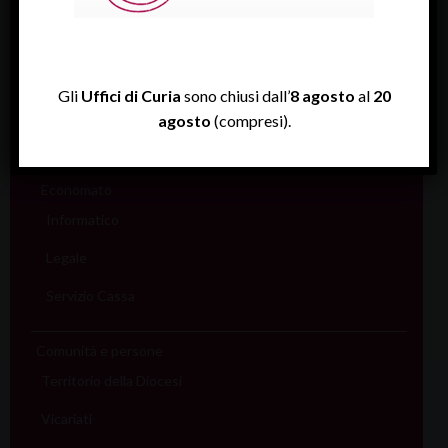
Assistenza Sale
Amministrativo
Gli
Uffici di Curia
sono chiusi dall’
8 agosto
al
20
Assicurativo
agosto
(compresi).
Rendiconti
Economato
Informatico
Legale
Servizio Cassa
Comunità e persone
Territorio della Diocesi
Vicariati