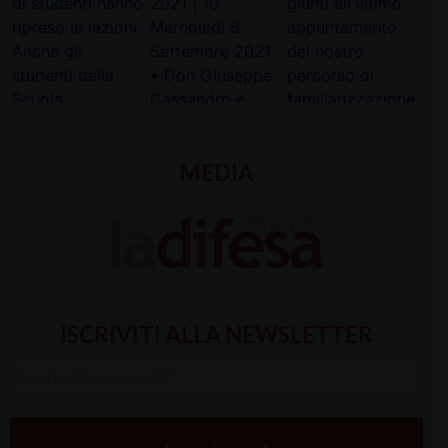
MEDIA
ISCRIVITI ALLA NEWSLETTER
Inserisci
la
tua
e-