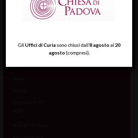
Famiglia
Giovani
Liturgia
Migranti
Gli
Uffici di Curia
sono chiusi dall’
8 agosto
al
20
agosto
(compresi).
Missione
Pellegrinaggi
Salute
Scuola
Sociale e Lavoro
FISP
Sport (Csi Padova)
Vita consacrata