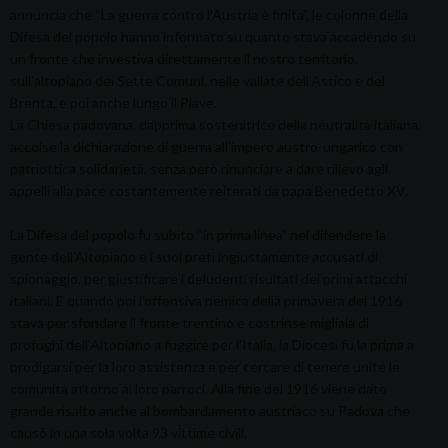
annuncia che “La guerra contro l’Austria è finita”, le colonne della
Difesa del popolo hanno informato su quanto stava accadendo su
un fronte che investiva direttamente il nostro territorio,
sull’altopiano dei Sette Comuni, nelle vallate dell’Astico e del
Brenta, e poi anche lungo il Piave.
La Chiesa padovana, dapprima sostenitrice della neutralità italiana,
accolse la dichiarazione di guerra all’impero austro-ungarico con
patriottica solidarietà, senza però rinunciare a dare rilievo agli
appelli alla pace costantemente reiterati da papa Benedetto XV.
La Difesa del popolo fu subito “in prima linea” nel difendere la
gente dell’Altopiano e i suoi preti ingiustamente accusati di
spionaggio, per giustificare i deludenti risultati dei primi attacchi
italiani. E quando poi l’offensiva nemica della primavera del 1916
stava per sfondare il fronte trentino e costrinse migliaia di
profughi dell’Altopiano a fuggire per l’Italia, la Diocesi fu la prima a
prodigarsi per la loro assistenza e per cercare di tenere unite le
comunità attorno ai loro parroci. Alla fine del 1916 viene dato
grande risalto anche al bombardamento austriaco su Padova che
causò in una sola volta 93 vittime civili.