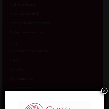
Coll. vicari foranei
Aggregazioni laicali
Cons. gestione economica
Collegio dei consultori
Uffici
Coordinamento pastorale
Carità
Catechesi
Catecumenato
Comunicazione
×
Cultura
Ecumenismo