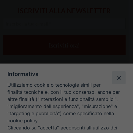
ISCRIVITI ALLA NEWSLETTER
Inserisci
la
tua
e-
mail
*
Informativa
Utilizziamo cookie o tecnologie simili per
finalità tecniche e, con il tuo consenso, anche per
altre finalità ("interazioni e funzionalità semplici",
"miglioramento dell'esperienza", "misurazione" e
"targeting e pubblicità") come specificato nella
HOME
CONTATTI
cookie policy.
Cliccando su "accetta" acconsenti all'utilizzo dei
ORARIO UFFICI DI CURIA: DAL LUNEDÌ AL VENERDÌ DALLE 9