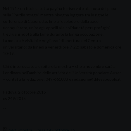
Nel 1917 un titolo a tutta pagina fu riservato alla nota del papa
sulla “inutile strage”, mentre bisogna leggere tra le righe le
sofferenze di Caporetto, fino all’esplodere della pace
riconquistata, unita agli appelli alla solidarietà per i profughi
trevigiani ridotti alla fame durante la lunga occupazione.
La mostra è visitabile negli orari di apertura del Centro
universitario: da lunedì a venerdì ore 7-22; sabato e domenica ore
10-19.
Chi è interessato a ospitare la mostra – che a novembre sarà a
Lendinara nell’ambito delle attività dell’Università popolare Auser
– contatti la redazione: 049-661033 e redazione@difesapopolo.it
Padova. 2 ottobre 2015
cs 249/2015
””
249_-mostra-Difesa-GG-ottobre-15