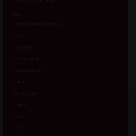
Collegio dei consultori
Uffici
Coordinamento pastorale
Carità
Catechesi
Catecumenato
Comunicazione
Cultura
Ecumenismo
Famiglia
Giovani
Liturgia