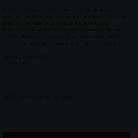
Dopo l’accoglienza ci sarà una celebrazione ecumenica con
testimonianze di gruppi impegnati per la custodia del Creato e un
momento conviviale con cibi tipici delle diverse culture.
È un incontro ecumenico che vede la partecipazione delle chiese
cristiane di Padova che appartengono al movimento ecumenico:
cattolica, ortodossa, luterana, metodista, anglicana, battista.
Padova, 2 ottobre 2015
cs 250/2015
””
250_giornata-ecumenica-creato