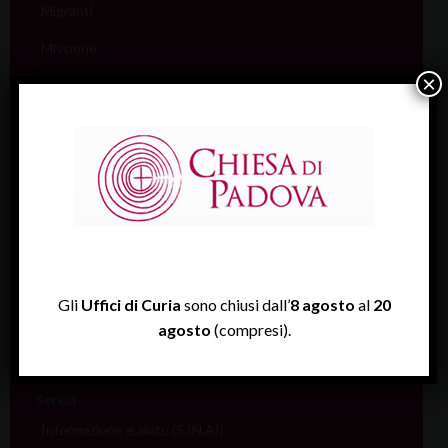
Migranti
Missione
×
Pellegrinaggi
Salute
Scuola
Sociale e Lavoro
FISP
Sport (Csi Padova)
Gli
Uffici di Curia
sono chiusi dall’
8 agosto
al
20
Vita consacrata
agosto
(compresi).
Vocazioni
Servizi
Informazione e aiuto (S.IN.AI)