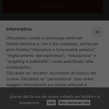
e-
mail
*
Informativa
Utilizziamo cookie o tecnologie simili per
finalità tecniche e, con il tuo consenso, anche per
altre finalità ("interazioni e funzionalità semplici",
"miglioramento dell'esperienza", "misurazione" e
"targeting e pubblicità") come specificato nella
HOME
CONTATTI
cookie policy.
Cliccando su "accetta" acconsenti all'utilizzo dei
ORARIO UFFICI DI CURIA: DAL LUNEDÌ AL VENERDÌ DALLE 9
cookie. Cliccando su "personalizza" puoi avere
maggiori informazioni sui cookie utilizzati e
ALLE 12.30
personalizzare le tue preferenze. Cliccando su
"rifiuta" o chiudendo questa informativa proseguirai
Questo sito fa uso dei cookie soltanto per facilitare la
Copyright ©
Diocesi Padova
. All Rights Reserved.
Note Legali
|
la navigazione installando i soli cookie tecnici.
navigazione
Info
Non mostrare più
Privacy
|
Cookie policy
Ulteriori informazioni sono disponibili nella
cookie