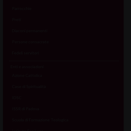
Parrocchie
Preti
Diaconi permanenti
Persone consacrate
Fedeli servitori
Enti e associazioni
Azione Cattolica
Case di Spiritualità
IDSC
ISSR di Padova
Scuola di Formazione Teologica
Istituto San Luca