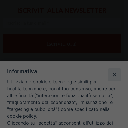
ISCRIVITI ALLA NEWSLETTER
Inserisci
la
tua
e-
mail
*
Informativa
Utilizziamo cookie o tecnologie simili per
finalità tecniche e, con il tuo consenso, anche per
altre finalità ("interazioni e funzionalità semplici",
"miglioramento dell'esperienza", "misurazione" e
"targeting e pubblicità") come specificato nella
HOME
CONTATTI
cookie policy.
Cliccando su "accetta" acconsenti all'utilizzo dei
ORARIO UFFICI DI CURIA: DAL LUNEDÌ AL VENERDÌ DALLE 9