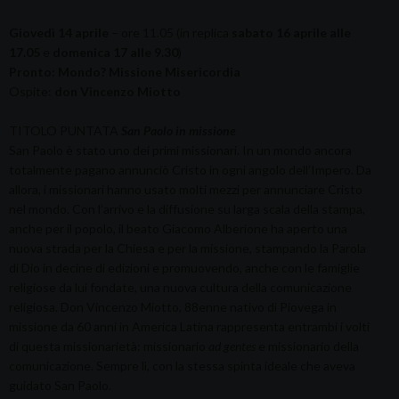
Giovedì 14 aprile
– ore 11.05 (in replica
sabato 16 aprile alle
17.05
e
domenica 17 alle 9.30
)
Pronto: Mondo? Missione Misericordia
Ospite:
don Vincenzo Miotto
TITOLO PUNTATA
San Paolo in missione
San Paolo è stato uno dei primi missionari. In un mondo ancora
totalmente pagano annunciò Cristo in ogni angolo dell’Impero. Da
allora, i missionari hanno usato molti mezzi per annunciare Cristo
nel mondo. Con l’arrivo e la diffusione su larga scala della stampa,
anche per il popolo, il beato Giacomo Alberione ha aperto una
nuova strada per la Chiesa e per la missione, stampando la Parola
di Dio in decine di edizioni e promuovendo, anche con le famiglie
religiose da lui fondate, una nuova cultura della comunicazione
religiosa. Don Vincenzo Miotto, 88enne nativo di Piovega in
missione da 60 anni in America Latina rappresenta entrambi i volti
di questa missionarietà: missionario
ad gentes
e missionario della
comunicazione. Sempre lì, con la stessa spinta ideale che aveva
guidato San Paolo.