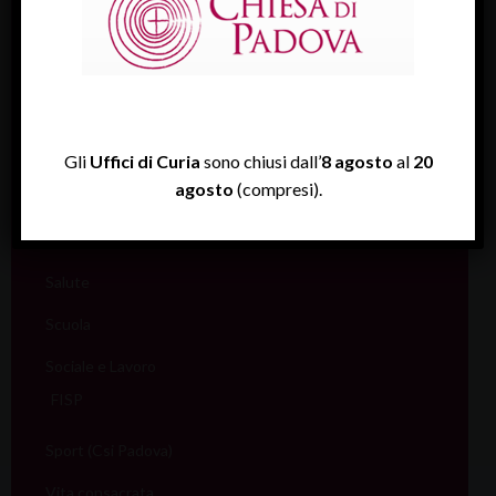
Famiglia
Giovani
Liturgia
Migranti
Gli
Uffici di Curia
sono chiusi dall’
8 agosto
al
20
agosto
(compresi).
Missione
Pellegrinaggi
Salute
Scuola
Sociale e Lavoro
FISP
Sport (Csi Padova)
Vita consacrata