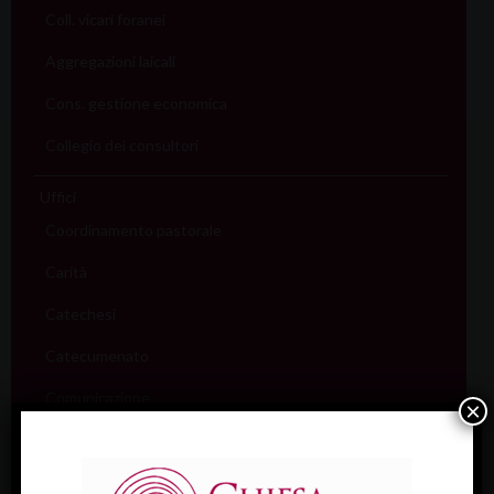
Coll. vicari foranei
Aggregazioni laicali
Cons. gestione economica
Collegio dei consultori
Uffici
Coordinamento pastorale
Carità
Catechesi
Catecumenato
Comunicazione
×
Cultura
Ecumenismo