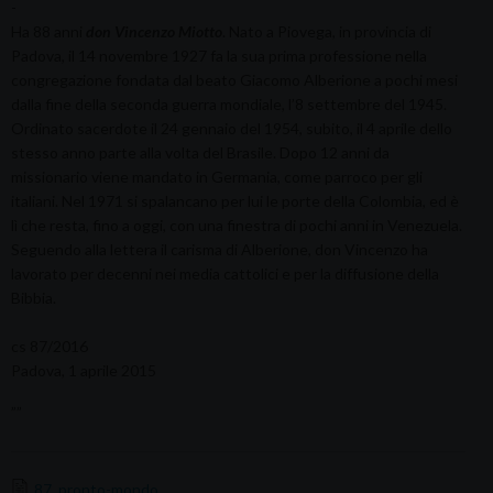
-
Ha 88 anni
don Vincenzo Miotto
. Nato a Piovega, in provincia di
Padova, il 14 novembre 1927 fa la sua prima professione nella
congregazione fondata dal beato Giacomo Alberione a pochi mesi
dalla fine della seconda guerra mondiale, l’8 settembre del 1945.
Ordinato sacerdote il 24 gennaio del 1954, subito, il 4 aprile dello
stesso anno parte alla volta del Brasile. Dopo 12 anni da
missionario viene mandato in Germania, come parroco per gli
italiani. Nel 1971 si spalancano per lui le porte della Colombia, ed è
lì che resta, fino a oggi, con una finestra di pochi anni in Venezuela.
Seguendo alla lettera il carisma di Alberione, don Vincenzo ha
lavorato per decenni nei media cattolici e per la diffusione della
Bibbia.
cs 87/2016
Padova, 1 aprile 2015
””
87_pronto-mondo