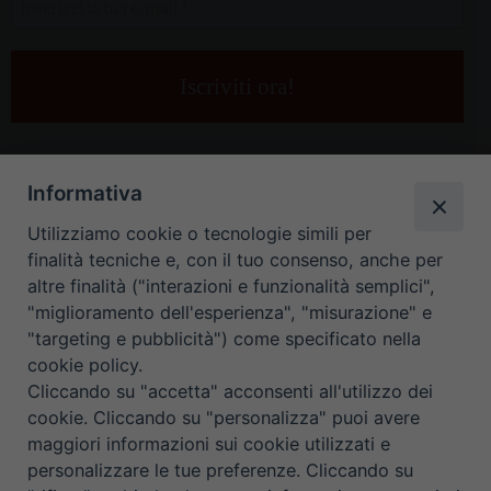
la
tua
e-
mail
*
Informativa
Utilizziamo cookie o tecnologie simili per
finalità tecniche e, con il tuo consenso, anche per
altre finalità ("interazioni e funzionalità semplici",
"miglioramento dell'esperienza", "misurazione" e
"targeting e pubblicità") come specificato nella
HOME
CONTATTI
cookie policy.
Cliccando su "accetta" acconsenti all'utilizzo dei
ORARIO UFFICI DI CURIA: DAL LUNEDÌ AL VENERDÌ DALLE 9
cookie. Cliccando su "personalizza" puoi avere
maggiori informazioni sui cookie utilizzati e
ALLE 12.30
personalizzare le tue preferenze. Cliccando su