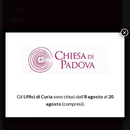
Liturgia
Migranti
Missione
×
Pellegrinaggi
Salute
Scuola
Sociale e Lavoro
FISP
Gli
Uffici di Curia
sono chiusi dall’
8 agosto
al
20
Sport (Csi Padova)
agosto
(compresi).
Vita consacrata
Vocazioni