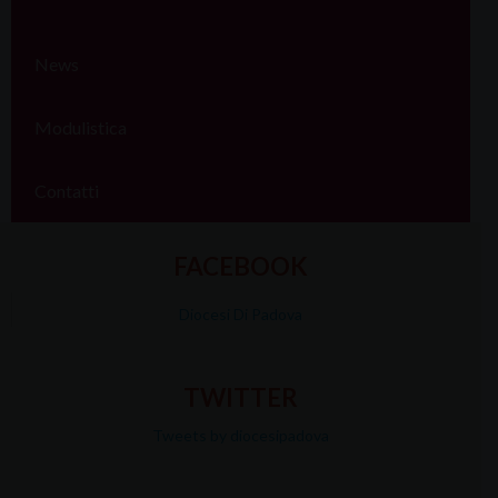
News
Modulistica
Contatti
FACEBOOK
Diocesi Di Padova
TWITTER
Tweets by diocesipadova