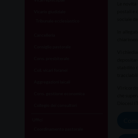
Le novità 
postali e 
Vicario giudiziale
sociale de
Tribunale ecclesiastico
In allega
Cancelleria
chiariment
Consiglio pastorale
Vi chiedia
Cons. presbiterale
depositar
stabilito 
Coll. vicari foranei
tracciabili
Aggregazioni laicali
Vi ricordo
Cons. gestione economica
che supera
Diocesi I
Collegio dei consultori
Comun
Uffici
Coordinamento pastorale