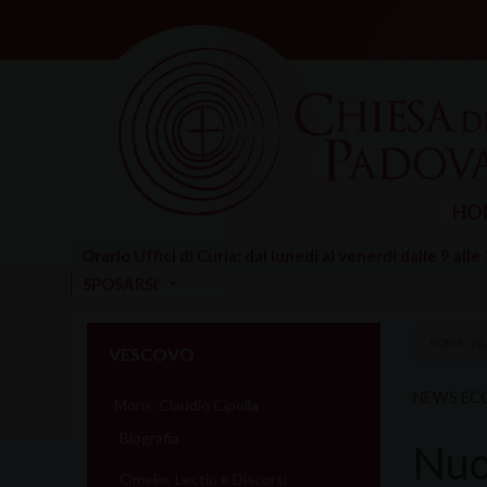
Skip
to
content
HO
Orario Uffici di Curia: dal lunedì al venerdì dalle 9 alle
SPOSARSI
HOME
»
NU
VESCOVO
NEWS E
Mons. Claudio Cipolla
Biografia
Nuov
Omelie, Lectio e Discorsi