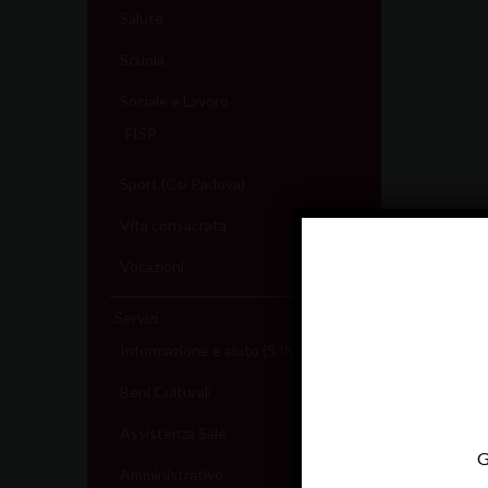
Salute
Scuola
Sociale e Lavoro
FISP
Sport (Csi Padova)
Vita consacrata
Vocazioni
Servizi
Informazione e aiuto (S.IN.AI)
Beni Culturali
Assistenza Sale
G
Amministrativo