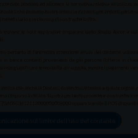
ricordate tendono ad allineare la normativa relativa all’utilizzo d
circolari, che possono essere emessi o richiesti per importi pari o 
l beneficiario e la clausola di non trasferibilità.
to trovate le note esplicative preparate dallo Studio Alcor a cu
i.
mo pertanto di fare molta attenzione all’uso del contante, utiliz
e in banca contanti provenienti da più persone (offerte in chies
dovete giustificare le modalità di raccolta, mentre i pagamenti van
.
 inoltre che anche la Diocesi, dovendosi attenere a queste regole,
no l’importo indicato. Si potrà pertanto procedere con trasferimen
T73A0503412112000000008000 oppure tramite il POS disponibile
icazione sul limite dell’uso del contante