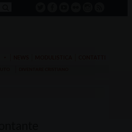
twitter
facebook-
youtube
Flickr
instagram
RSS
alt
E
NEWS
MODULISTICA
CONTATTI
AIUTO
DIVENTARE CRISTIANO
contante