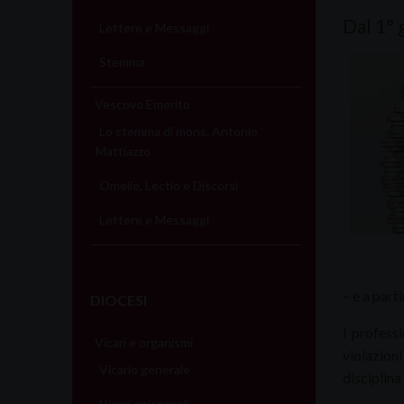
Dal 1°
Lettere e Messaggi
Stemma
Vescovo Emerito
Lo stemma di mons. Antonio
Mattiazzo
Omelie, Lectio e Discorsi
Lettere e Messaggi
– e a part
DIOCESI
I profess
Vicari e organismi
violazioni
Vicario generale
disciplina
Vicari episcopali