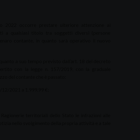
o 2022 occorre prestare ulteriore attenzione ai
i a qualsiasi titolo tra soggetti diversi (persone
 denaro contante, in quanto sarà operativo il nuovo
 quanto a suo tempo previsto dall’art. 18 del decreto
ertito con la legge n. 157/2019, con la graduale
lizzo del contante che è passato:
1/12/2021 a 1.999,99 €;
gionerie territoriali dello Stato le infrazioni alle
otizia nello svolgimento della propria attività e a tale