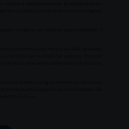
el contante a quella prevista per gli assegni bancari,
superiori a 1.000 € solo indicando il nome o la ragione
i potete rivolgervi per eventuali approfondimenti o
zando possibilmente solo mezzi tracciabili. Se dovete
a o iniziative parrocchiali) che superano l’importo
no effettuati solamente tramite utilizzo di strumenti
 non potrà ricevere o erogare contanti per operazioni
ti tramite bonifico bancario sul conto intestato alla
 in Ufficio Cassa.