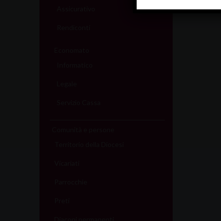
Assicurativo
Rendiconti
Economato
Informatico
Legale
Servizio Cassa
Comunità e persone
Territorio della Diocesi
Vicariati
Parrocchie
Preti
Diaconi permanenti