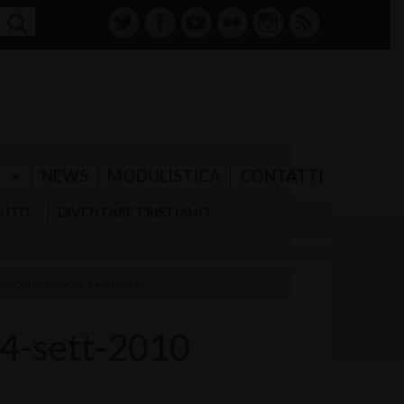
twitter
facebook-
youtube
Flickr
instagram
RSS
alt
E
NEWS
MODULISTICA
CONTATTI
AIUTO
DIVENTARE CRISTIANO
ESCOVI-CET-SCUOLA-14-SETT-2010
14-sett-2010