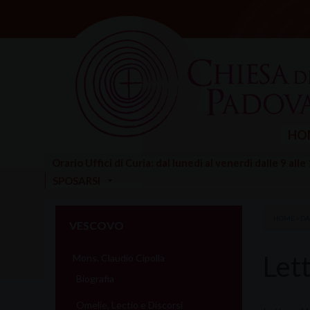
Skip
to
content
HO
Orario Uffici di Curia: dal lunedì al venerdì dalle 9 alle
SPOSARSI
HOME
»
DA
VESCOVO
Let
Mons. Claudio Cipolla
Biografia
Omelie, Lectio e Discorsi