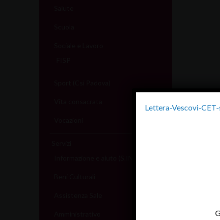
Salute
Scuola
Sociale e Lavoro
FISP
Sport (Csi Padova)
Vita consacrata
Lettera-Vescovi-CET-
Vocazioni
Servizi
Informazione e aiuto (S.IN.AI)
Beni Culturali
Assistenza Sale
G
Amministrativo