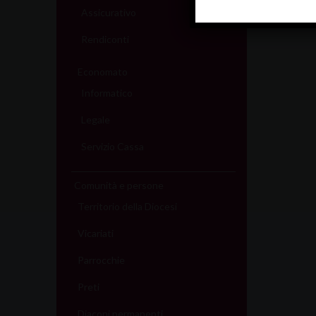
Assicurativo
Rendiconti
Economato
Informatico
Legale
Servizio Cassa
Comunità e persone
Territorio della Diocesi
Vicariati
Parrocchie
Preti
Diaconi permanenti