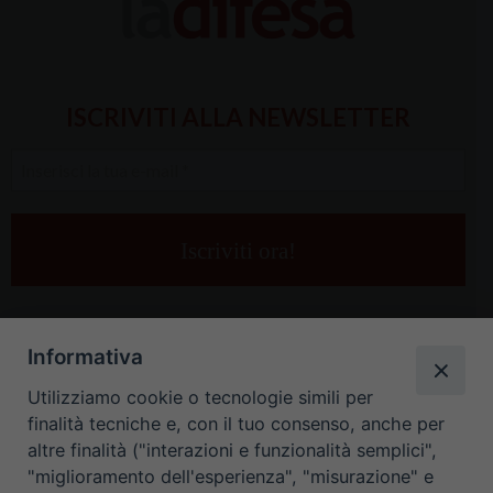
ISCRIVITI ALLA NEWSLETTER
Inserisci
la
tua
e-
mail
*
Informativa
Utilizziamo cookie o tecnologie simili per
finalità tecniche e, con il tuo consenso, anche per
altre finalità ("interazioni e funzionalità semplici",
"miglioramento dell'esperienza", "misurazione" e