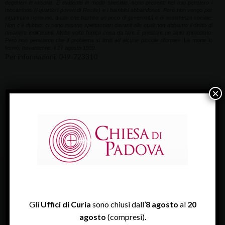
degeneri in miseria. È evidente in modo speciale, sono presenti nel mio pensiero i
mocambos
(i quartieri poveri di Recife) e i bambini abbandonati. Però non vengo per
ingannare nessuno, quasi che bastino un poco di generosità e di assistenza sociale.
Non c'è dubbio: ci sono miserie spettacolari davanti alle quali non abbiamo il diritto di
rimanere indifferenti. Molte volte l'unica cosa da fare è prestare un aiuto immediato.
Però non pensiamo che il problema si limiti ad alcune piccole riforme».
La morte lo
fermò, novantenne, il 27 agosto 1999.
Per informazioni: 049-723310
×
ULTIME NEWS
Gli
Uffici di Curia
sono chiusi dall’
8 agosto
al
20
agosto
(compresi).