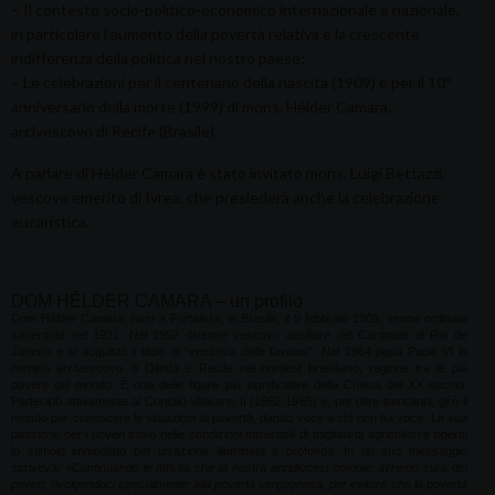
– Il contesto socio-politico-economico internazionale e nazionale,
in particolare l'aumento della povertà relativa e la crescente
indifferenza della politica nel nostro paese;
– Le celebrazioni per il centenario della nascita (1909) e per il 10°
anniversario della morte (1999) di mons. Hélder Camara,
arcivescovo di Recife (Brasile).
A parlare di Hèlder Camara è stato invitato mons. Luigi Bettazzi,
vescovo emerito di Ivrea, che presiederà anche la celebrazione
eucaristica.
DOM HÉLDER CAMARA – un profilo
Dom Hélder Camara, nato a Fortaleza, in Brasile, il 9 febbraio 1909, venne ordinato
sacerdote nel 1931. Nel 1952 divenne vescovo ausiliare del Cardinale di Rio de
Janeiro e si acquistò il titolo di “vescovo delle favelas”. Nel 1964 papa Paolo VI lo
nominò arcivescovo di Olinda e Recife nel nordest brasiliano, regione tra le più
povere del mondo. È una delle figure più significative della Chiesa del
XX
secolo.
Partecipò attivamente al Concilio Vaticano II (1962-1965) e, per oltre trent'anni, girò il
mondo per conoscere le situazioni di povertà, dando voce a chi non ha voce. La sua
passione per i poveri trovò nelle condizioni miserabili di migliaia di agricoltori e operai
lo stimolo immediato per un'azione illuminata e profonda. In un suo messaggio
scriveva:
«Continuando le attività che la nostra arcidiocesi compie, avremo cura dei
poveri, rivolgendoci specialmente alla povertà vergognosa, per evitare che la povertà