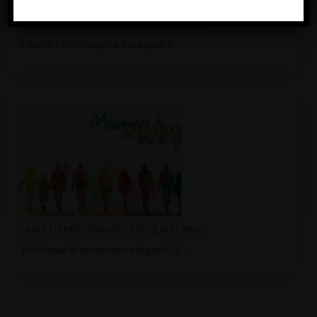
VEGLIA DIOCESANA PER IL LAVORO 2026
Il lavoro e l’edificazione della pace è…
GIUBILEO MISSIONARIO E VEGLIA D’INVIO
“Missionari di speranza tra le genti” è…