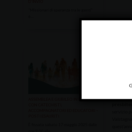
D’INVIO
“Missionari di speranza tra le genti”
è…
G
Sabato 5
ASSEMBLEA E GIUBILEO IN DIOCESI
presbiter
CON CATECHISTI,
ACCOMPAGNATORI ED EDUCATORI –
servizio p
POSTI ESAURITI
Valstagna,
È fissata sabato 17 maggio 2025 dalle
quest’ann
ore 9.00 alle…