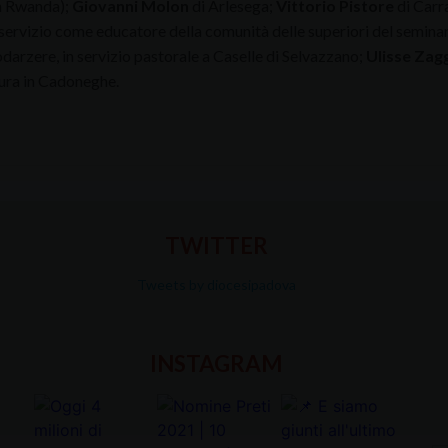
n Rwanda);
Giovanni Molon
di Arlesega;
Vittorio Pistore
di Carr
 servizio come educatore della comunità delle superiori del semin
arzere, in servizio pastorale a Caselle di Selvazzano;
Ulisse Zag
ra in Cadoneghe.
TWITTER
Tweets by diocesipadova
INSTAGRAM