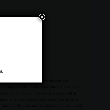
×
).
onio Mattiazzo
ha ordinato
dieci nuovi
nario Maggiore:
Michele Bagatella
di Conselve, in
e Berton
di Rossano Veneto;
Lorenzo Celi
di
asparella
di Grumolo Pedemonte, che durante
limana
di Monteortone (originario della diocesi di