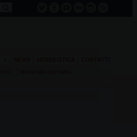
twitter
facebook-
youtube
Flickr
instagram
RSS
alt
E
NEWS
MODULISTICA
CONTATTI
AIUTO
DIVENTARE CRISTIANO