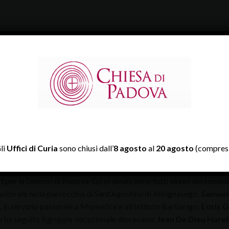
li
Uffici di Curia
sono chiusi dall’
8 agosto
al
20 agosto
(compresi
 giugno
in Cattedrale, alle
ore 17
, il vescovo di Padova,
mons. Ant
i
per la Diocesi di Padova. Gli ordinati, sono tutti alunni del semi
astorale nella parrocchia di Sant’Agostino di Albignasego;
Samuel
 in servizio pastorale a Monselice e all’Istituto Barbarigo;
Loris G
o ha seguito il gruppo vocazionale diocesano;
Jean De Dieu Hare