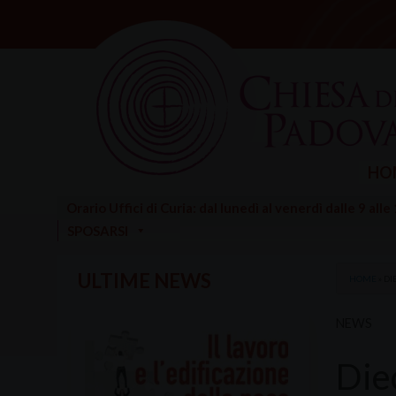
Skip
to
content
HO
Orario Uffici di Curia: dal lunedì al venerdì dalle 9 alle
SPOSARSI
ULTIME NEWS
HOME
»
DI
NEWS
Diec