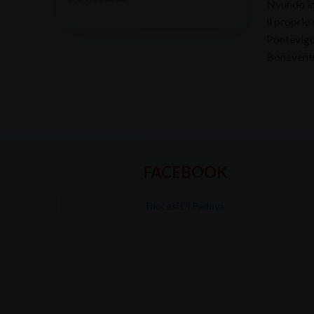
Nyundo i
il proprio
Pontevigod
Bonaventu
FACEBOOK
Diocesi Di Padova