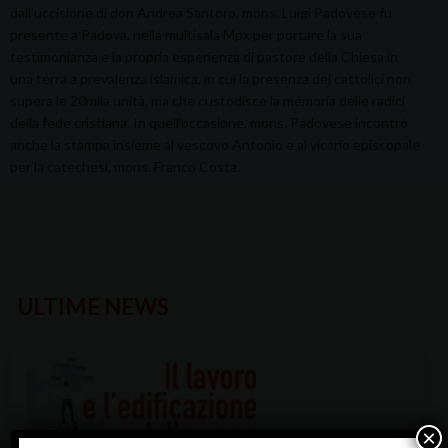
dall'uccisione di don Andrea Santoro, mons. Luigi Padovese fu
presente a Padova, nella multisala Mpx per portare la sua
testimonianza e la propria esperienza di pastore della Chiesa in
una terra a prevalenza islamica, in cui la presenza dei cattolici non
supera le 20mila unità, ma che custodisce la memoria delle radici
della fede cristiana. In quell'occasione, mons. Padovese incontrò
anche la stampa insieme al vescovo Antonio e al vicario episcopale
per la catechesi, mons. Franco Costa.
ULTIME NEWS
×