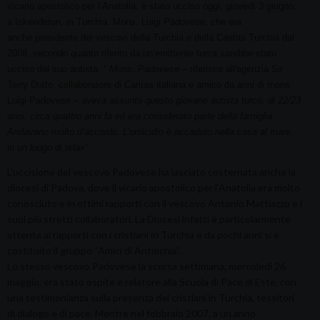
vicario apostolico per l’Anatolia, è stato ucciso oggi, giovedì 3 giugno,
a Iskenderun, in Turchia. Mons. Luigi Padovese, che era
anche presidente dei vescovi della Turchia e della Caritas Turchia dal
2008, secondo quanto riferito da un’emittente turca sarebbe stato
ucciso dal suo autista.
“
Mons. Padovese
– riferisce all'agenzia Sir
Terry Dutto, collaboratore di Caritas italiana e amico da anni di mons.
Luigi Padovese –
aveva assunto questo giovane autista turco, di 22/23
anni, circa quattro anni fa ed era considerato parte della famiglia.
Andavano molto d’accordo. L’omicidio è accaduto nella casa al mare,
in un luogo di relax
”.
L'uccisione del vescovo Padovese ha lasciato costernata anche la
diocesi di Padova, dove il vicario apostolico per l'Anatolia era molto
conosciuto e in ottimi rapporti con il vescovo Antonio Mattiazzo e i
suoi più stretti collaboratori. La Diocesi infatti è particolarmente
attenta ai rapporti con i cristiani in Turchia e da pochi anni si è
costituito il gruppo “Amici di Antiochia”.
Lo stesso vescovo Padovese la scorsa settimana, mercoledì 26
maggio, era stato ospite e relatore alla Scuola di Pace di Este, con
una testimonianza sulla presenza dei cristiani in Turchia, tessitori
di dialogo e di pace. Mentre nel febbraio 2007, a un anno