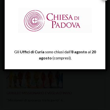
VEGLIA DIOCESANA PER IL LAVORO 2026
Il lavoro e l’edificazione della pace è…
Gli
Uffici di Curia
sono chiusi dall’
8 agosto
al
20
agosto
(compresi).
GIUBILEO MISSIONARIO E VEGLIA D’INVIO
“Missionari di speranza tra le genti” è…