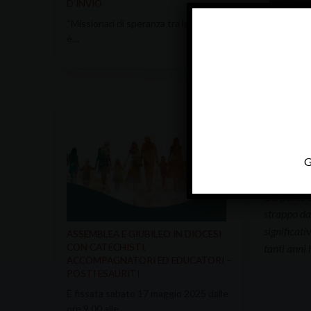
D’INVIO
“Missionari di speranza tra le genti”
è…
Seminario 
dove si re
accumulata 
penso alla 
arricchend
G
Da parte 
strappo da
significati
ASSEMBLEA E GIUBILEO IN DIOCESI
tanti anni
CON CATECHISTI,
ACCOMPAGNATORI ED EDUCATORI –
POSTI ESAURITI
È fissata sabato 17 maggio 2025 dalle
ore 9.00 alle…