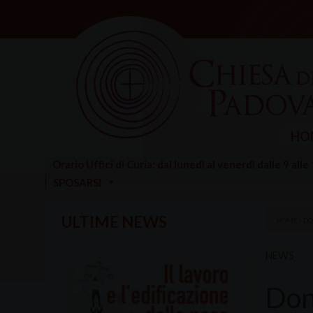
Skip
to
content
HO
Orario Uffici di Curia: dal lunedì al venerdì dalle 9 alle
SPOSARSI
ULTIME NEWS
HOME
»
DO
NEWS
Don