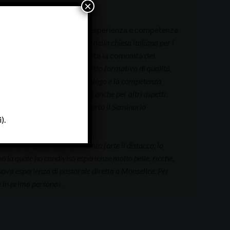
×
. Sandro Panizzolo, la cui esperienza e competenza
degli
Orientamenti e norme della chiesa italiana per i
 esprime la gratitudine di tutta la comunità del
à un seminario che ha un progetto formativo di qualità,
Padova tutta la passione di teologo e la competenza
 anni sono stati impegnativi anche per altri aspetti:
, alla nuova biblioteca. Ha aperto il Seminario
prezzano»
).
sione di questi dieci anni sento forte il distacco, lo
 la quale ho condiviso esperienze molto belle, ricche,
uova esperienza di pastorale diretta a Monselice. Per
e in prima persona».