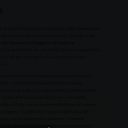
a
ns. Antonio Mattiazzo, ha nominato
don Giampaolo
o diocesano e docente della Facoltà Teologica del
 del Seminario Maggiore di Padova.
. Sandro Panizzolo, che lascia l'incarico dopo dieci
io 1999), per proseguire il suo ministero come
ice.
porto dentro molta trepidazione per questo nuovo
ianin
– Il Seminario è una comunità ecclesiale
iocesi guarda e da cui si aspetta molto. Formare coloro
e guide delle nostre parrocchie non è un aspetto
 chiesa. Porto con me le parole affettuose del vescovo
 impegno, l’accoglienza e simpatia degli amici del
anni, e anche di tante altre persone (…) Quando
sostiene i timori diventano fiducioso abbandono nelle