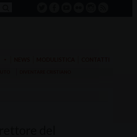
twitter
facebook-
youtube
Flickr
instagram
RSS
alt
E
NEWS
MODULISTICA
CONTATTI
AIUTO
DIVENTARE CRISTIANO
ettore del