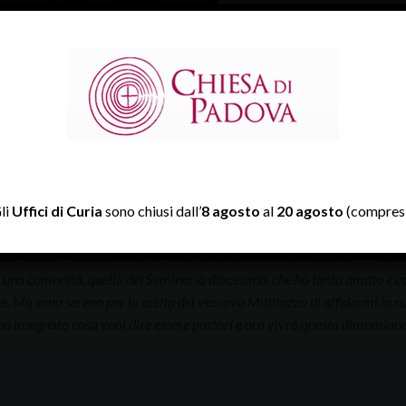
mani della provvidenza».
Al suo predecessore, mons
hanno determinato molto 
seminari
, il nuovo rettore
e della Diocesi. Don Sandro – dice don Dianin –
«ci lascia in eredit
spira un aria fresca e giovane e insieme seria e profonda. Ha portato a 
nel servizio alla Congregazione per l’Educazione cattolica. Questi dieci
vendita del Seminario di Tencarola, alla nascita della Facoltà teologica
olo con esperienze missionarie e vocazionali che tutti conoscono e ap
li
Uffici di Curia
sono chiusi dall’
8 agosto
al
20 agosto
(compresi
sua
mons. Panizzolo
commenta al settimanale diocesano:
«A conclu
 una comunità, quella del Seminario diocesano, che ho tanto amato e con
ve. Ma sono sereno per la scelta del vescovo Mattiazzo di affidarmi la n
 ho insegnato cosa vuol dire essere pastori e ora vivrò questa dimension