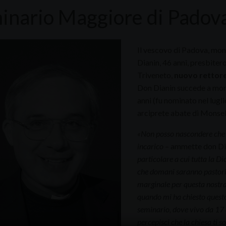
inario Maggiore di Padov
Il vescovo di Padova, mo
Dianin, 46 anni, presbiter
Triveneto,
nuovo rettore
Don Dianin succede a mons
anni (fu nominato nel lugl
arciprete abate di Monsel
«Non posso nascondere che 
incarico –
ammette don D
particolare a cui tutta la D
che domani saranno pastori 
marginale per questa nostra
quando mi ha chiesto questo
seminario, dove vivo da 17 
percepisci che la chiesa ti 