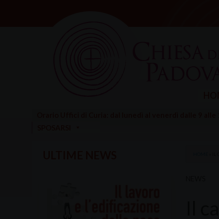
Skip
to
content
HO
Orario Uffici di Curia: dal lunedì al venerdì dalle 9 alle
SPOSARSI
ULTIME NEWS
HOME
»
IL
NEWS
Il c