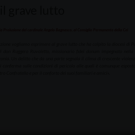
il grave lutto
la Prolusione del cardinale Angelo Bagnasco, al Consiglio Permanente della Cei
zione vogliamo esprimere al grave lutto che ha colpito la diocesi di Pa
i don Ruggero Ruvoletto, missionario fidei donum impegnato nella 
onia. Un delitto che da una parte segnala il clima di crescente violenz
 ci conferma sulle condizioni di pericolo alle quali è comunque espost
ro Confratello e per il conforto dei suoi familiari e amici».