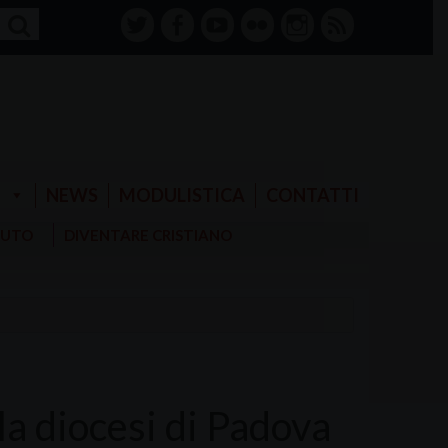
twitter
facebook-
youtube
Flickr
instagram
RSS
alt
E
NEWS
MODULISTICA
CONTATTI
AIUTO
DIVENTARE CRISTIANO
lla diocesi di Padova