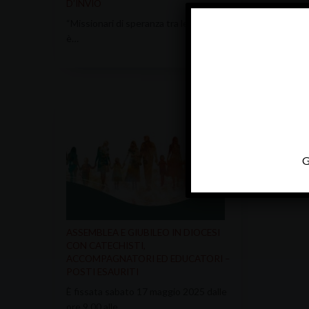
D’INVIO
“Missionari di speranza tra le genti”
è…
G
ASSEMBLEA E GIUBILEO IN DIOCESI
CON CATECHISTI,
ACCOMPAGNATORI ED EDUCATORI –
POSTI ESAURITI
È fissata sabato 17 maggio 2025 dalle
ore 9.00 alle…