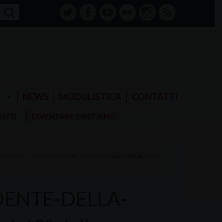
twitter
facebook-
youtube
Flickr
instagram
RSS
alt
E
NEWS
MODULISTICA
CONTATTI
AIUTO
DIVENTARE CRISTIANO
RICA CUAMM
»
CUAMM-SALUTO-AL-PRESIDENTE-DELLA-REPUBBLICA-E-
ENTE-DELLA-