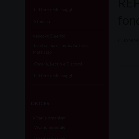
REP
Lettere e Messaggi
fon
Stemma
Vescovo Emerito
CUAMM-S
Lo stemma di mons. Antonio
Mattiazzo
Omelie, Lectio e Discorsi
Lettere e Messaggi
DIOCESI
Vicari e organismi
Vicario generale
Vicari episcopali