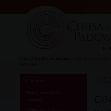
Skip
to
content
HO
Orario Uffici di Curia: dal lunedì al venerdì dalle 9 alle
SPOSARSI
HOME
»
IL
VESCOVO
AUTORITÀ-
Mons. Claudio Cipolla
CU
Biografia
Omelie, Lectio e Discorsi