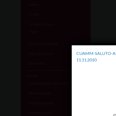
Salute
Scuola
Sociale e Lavoro
FISP
Sport (Csi Padova)
CUAMM-SALUTO-AL-P
Vita consacrata
11.11.2010
Vocazioni
Servizi
Informazione e aiuto (S.IN.AI)
Beni Culturali
Assistenza Sale
Amministrativo
G