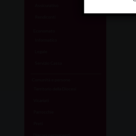
Assicurativo
Rendiconti
Economato
Informatico
Legale
Servizio Cassa
Comunità e persone
Territorio della Diocesi
Vicariati
Parrocchie
Preti
Diaconi permanenti