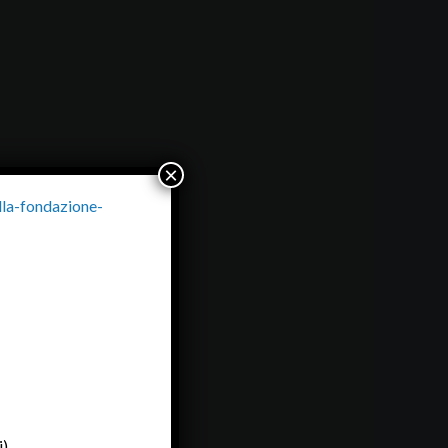
×
-fondazione-
).