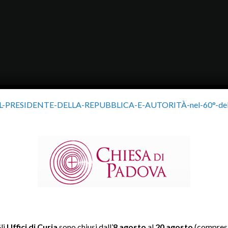
RESIDENTE-DELLA-REPUBBLICA-E-AUTORITÀ-nel-60°-della
li
Uffici di Curia
sono chiusi dall’
8 agosto
al
20 agosto
(compresi