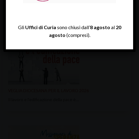
ULTIME NEWS
Gli
Uffici di Curia
sono chiusi dall’
8 agosto
al
20
agosto
(compresi).
VEGLIA DIOCESANA PER IL LAVORO 2026
Il lavoro e l’edificazione della pace è…