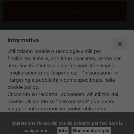
tua
e-
mail
*
Informativa
Utilizziamo cookie o tecnologie simili per
finalità tecniche e, con il tuo consenso, anche per
altre finalità ("interazioni e funzionalità semplici",
"miglioramento dell'esperienza", "misurazione" e
"targeting e pubblicità") come specificato nella
HOME
CONTATTI
cookie policy.
Cliccando su "accetta" acconsenti all'utilizzo dei
ORARIO UFFICI DI CURIA: DAL LUNEDÌ AL VENERDÌ DALLE 9
cookie. Cliccando su "personalizza" puoi avere
maggiori informazioni sui cookie utilizzati e
ALLE 12.30
personalizzare le tue preferenze. Cliccando su
"rifiuta" o chiudendo questa informativa proseguirai
Questo sito fa uso dei cookie soltanto per facilitare la
Copyright ©
Diocesi Padova
. All Rights Reserved.
Note Legali
|
la navigazione installando i soli cookie tecnici.
navigazione
Info
Non mostrare più
Privacy
|
Cookie policy