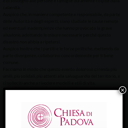
e di sostegno alle persone e famiglie duramente colpite dalla
calamità.
Auspico che, in maniera competente e responsabile, da parte
delle Autorità e degli esperti, siano studiate le cause remote
ed eventuali inadempienze che hanno provocato la grave
alluvione, adottando le misure necessarie perché questo
disastro non abbia a ripetersi.
Auspico inoltre che i partiti e le forze politiche, mettendo da
parte divergenze, collaborino concordemente per il bene
comune.
Facciamo in modo che questo evento doloroso ci renda più
umili, più solidali, più attenti alla salvaguardia del territorio, e
ci solleciti anche a rivedere modelli e stili di vita.
×
Confidiamo nella Provvidenza divina che aiuta a trovare
beneficio anche dalle calamità.
Antonio Mattiazzo, vescovo di Padova